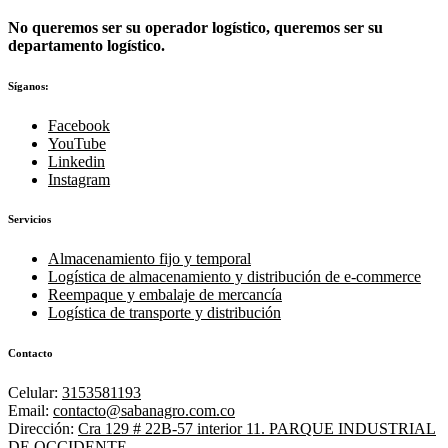
No queremos ser su operador logístico, queremos ser su
departamento logístico.
Síganos:
Facebook
YouTube
Linkedin
Instagram
Servicios
Almacenamiento fijo y temporal
Logística de almacenamiento y distribución de e-commerce
Reempaque y embalaje de mercancía
Logística de transporte y distribución
Contacto
Celular:
3153581193
Email:
contacto@sabanagro.com.co
Dirección:
Cra 129 # 22B-57 interior 11. PARQUE INDUSTRIAL
DE OCCIDENTE