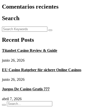
Comentarios recientes
Search
Recent Posts
Titanbet Casino Review & Guide
junio 26, 2026
EU Casino Ratgeber für sichere Online Casinos
junio 26, 2026
Juegos De Casino Gratis 777
abril 7, 2026