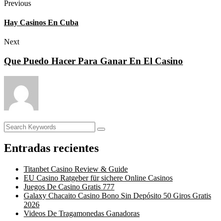
Previous
Hay Casinos En Cuba
Next
Que Puedo Hacer Para Ganar En El Casino
Entradas recientes
Titanbet Casino Review & Guide
EU Casino Ratgeber für sichere Online Casinos
Juegos De Casino Gratis 777
Galaxy Chacaito Casino Bono Sin Depósito 50 Giros Gratis
2026
Videos De Tragamonedas Ganadoras