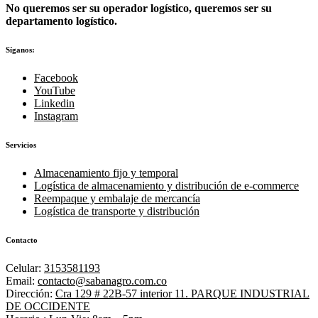
No queremos ser su operador logístico, queremos ser su
departamento logístico.
Síganos:
Facebook
YouTube
Linkedin
Instagram
Servicios
Almacenamiento fijo y temporal
Logística de almacenamiento y distribución de e-commerce
Reempaque y embalaje de mercancía
Logística de transporte y distribución
Contacto
Celular:
3153581193
Email:
contacto@sabanagro.com.co
Dirección:
Cra 129 # 22B-57 interior 11. PARQUE INDUSTRIAL
DE OCCIDENTE