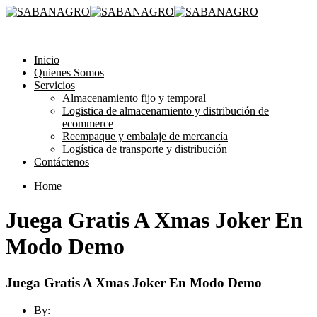
315 3581193
Inicio
Quienes Somos
Servicios
Almacenamiento fijo y temporal
Logistica de almacenamiento y distribución de
ecommerce
Reempaque y embalaje de mercancía
Logística de transporte y distribución
Contáctenos
Home
Juega Gratis A Xmas Joker En
Modo Demo
Juega Gratis A Xmas Joker En Modo Demo
By: