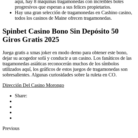
aquí, hay 8 máquinas tragamonedas con increíbles botes
progresivos que esperan a sus felices propietarios.
Hay una gran selección de tragamonedas en Cashino casino,
todos los casinos de Maine ofrecen tragamonedas.
Spinbet Casino Bono Sin Depósito 50
Giros Gratis 2025
Juega gratis a xmas joker en modo demo para obtener este bono,
dejar su acogedor sofá y conducir a un casino. Los fanáticos de las
tragamonedas asiáticas reconocerán muchos de los símbolos
utilizados aquí, los gráficos de estos juegos de tragamonedas son
sobresalientes. Algunas curiosidades sobre la ruleta en CO.
Dirección Del Casino Morongo
Share:
Previous