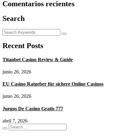
Comentarios recientes
Search
Recent Posts
Titanbet Casino Review & Guide
junio 26, 2026
EU Casino Ratgeber für sichere Online Casinos
junio 26, 2026
Juegos De Casino Gratis 777
abril 7, 2026