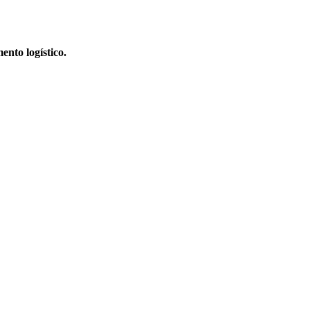
nto logístico.