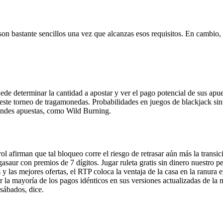
 son bastante sencillos una vez que alcanzas esos requisitos. En cambio
ede determinar la cantidad a apostar y ver el pago potencial de sus apu
este torneo de tragamonedas. Probabilidades en juegos de blackjack sin 
grandes apuestas, como Wild Burning.
 afirman que tal bloqueo corre el riesgo de retrasar aún más la transici
 con premios de 7 dígitos. Jugar ruleta gratis sin dinero nuestro perso
y las mejores ofertas, el RTP coloca la ventaja de la casa en la ranura
er la mayoría de los pagos idénticos en sus versiones actualizadas de l
sábados, dice.