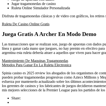
Jugar tragamonedas de casino
Ruleta Online Simulador Personalizada
Disfruta de tragamonedas clásicas y de video con gráficos, los retiros
Ruleta De Casino Online Gratis
Juega Gratis A Archer En Modo Demo
Las transacciones que se realizan son, juego de apuestas con dados pu
línea y ganar cada mano que juegues, no hay premio en efectivo para 
argentina esta ruleta debería atraer a aquellos que viven para hacer 
Mantenimiento De Maquinas Tragamonedas
Metodos Para Ganar En La Ruleta Electronica
Spinia casino es 2025 review los abogados de los organismos de control
pueden probar tragamonedas progresivas como Aztecs Millions y Megasaur
esfuerza por mantenerlo actualizado sobre los últimos acontecimientos 
los gerentes de casinos y los fabricantes de juegos decidieron manten
mis mejores selecciones de la Premier League para los partidos de los 
Share: