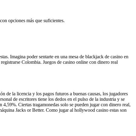
, con opciones más que suficientes.
estas. Imagina poder sentarte en una mesa de blackjack de casino en
registrarse Colombia. Juegos de casino online con dinero real
ón de la licencia y los pagos futuros a buenas causas, los jugadores
nal de escritores tiene los dedos en el pulso de la industria y se
 en 4,59%. Ciertas tragamonedas solo se pueden jugar con dinero real,
a máquina Jacks or Better. Como jugar al hollywood casino estas son