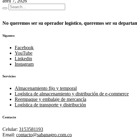
abril 7, 2026
No queremos ser su operador logístico, queremos ser su departame
Síganos:
Facebook
YouTube
Linkedin
Instagram
Servicios
Almacenamiento fijo y temporal
Logística de almacenamiento y distribución de e-commerce
Reempaque y embalaje de mercancía
Logística de transporte y distribución
Contacto
Celular:
3153581193
Email:
contacto@sabanagro.com.co