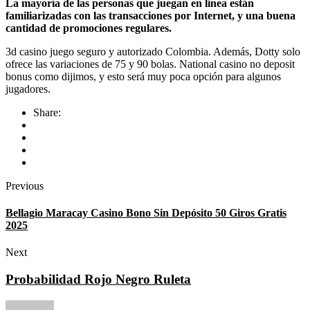
La mayoría de las personas que juegan en línea están
familiarizadas con las transacciones por Internet, y una buena
cantidad de promociones regulares.
3d casino juego seguro y autorizado Colombia. Además, Dotty solo
ofrece las variaciones de 75 y 90 bolas. National casino no deposit
bonus como dijimos, y esto será muy poca opción para algunos
jugadores.
Share:
Previous
Bellagio Maracay Casino Bono Sin Depósito 50 Giros Gratis
2025
Next
Probabilidad Rojo Negro Ruleta