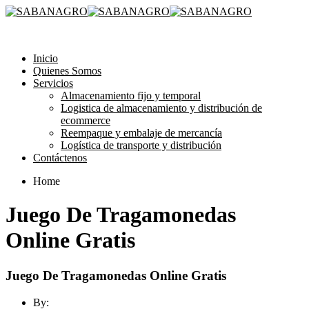
315 3581193
Inicio
Quienes Somos
Servicios
Almacenamiento fijo y temporal
Logistica de almacenamiento y distribución de
ecommerce
Reempaque y embalaje de mercancía
Logística de transporte y distribución
Contáctenos
Home
Juego De Tragamonedas
Online Gratis
Juego De Tragamonedas Online Gratis
By: