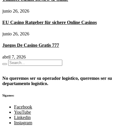
junio 26, 2026
EU Casino Ratgeber für sichere Online Casinos
junio 26, 2026
Juegos De Casino Gratis 777
abril 7, 2026
No queremos ser su operador logístico, queremos ser su
departamento logístico.
Síganos:
Facebook
YouTube
Linkedin
Instagram