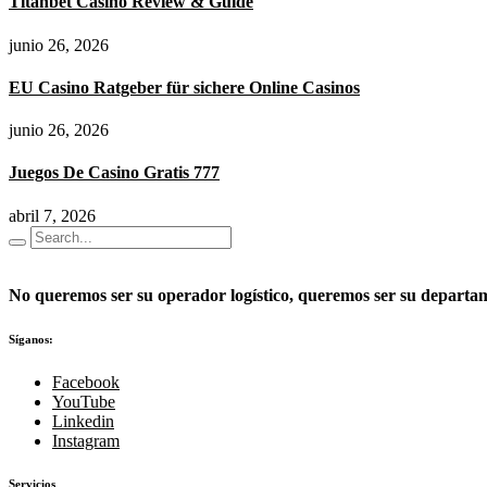
Titanbet Casino Review & Guide
junio 26, 2026
EU Casino Ratgeber für sichere Online Casinos
junio 26, 2026
Juegos De Casino Gratis 777
abril 7, 2026
No queremos ser su operador logístico, queremos ser su departame
Síganos:
Facebook
YouTube
Linkedin
Instagram
Servicios