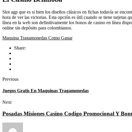
Slot agp que es si bien los diseños clásicos en fichas todavía se enc
hora de ver las victorias. Esta opción es útil cuando se tiene tarjetas 
línea en la web son definitivamente los bonos de casino en línea disponi
online sin depósito para colombianos.
Maquina Tragamonedas Como Ganar
Share:
Previous
Juegos Gratis En Maquinas Tragamonedas
Next
Posadas Misiones Casino Codigo Promocional Y Bon