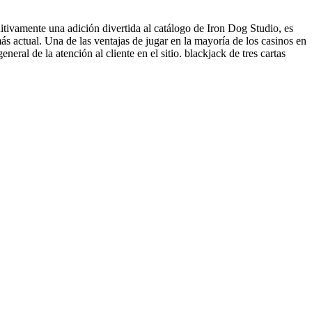
itivamente una adición divertida al catálogo de Iron Dog Studio, es
 más actual. Una de las ventajas de jugar en la mayoría de los casinos en
eral de la atención al cliente en el sitio. blackjack de tres cartas