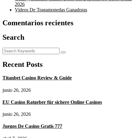
2026
Videos De Tragamonedas Ganadoras
Comentarios recientes
Search
Recent Posts
Titanbet Casino Review & Guide
junio 26, 2026
EU Casino Ratgeber für sichere Online Casinos
junio 26, 2026
Juegos De Casino Gratis 777