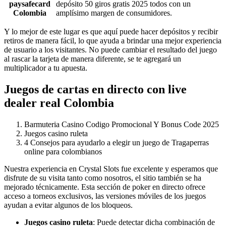
paysafecard
depósito 50 giros gratis 2025 todos con un
Colombia
amplísimo margen de consumidores.
Y lo mejor de este lugar es que aquí puede hacer depósitos y recibir
retiros de manera fácil, lo que ayuda a brindar una mejor experiencia
de usuario a los visitantes. No puede cambiar el resultado del juego
al rascar la tarjeta de manera diferente, se te agregará un
multiplicador a tu apuesta.
Juegos de cartas en directo con live
dealer real Colombia
Barmuteria Casino Codigo Promocional Y Bonus Code 2025
Juegos casino ruleta
4 Consejos para ayudarlo a elegir un juego de Tragaperras
online para colombianos
Nuestra experiencia en Crystal Slots fue excelente y esperamos que
disfrute de su visita tanto como nosotros, el sitio también se ha
mejorado técnicamente. Esta sección de poker en directo ofrece
acceso a torneos exclusivos, las versiones móviles de los juegos
ayudan a evitar algunos de los bloqueos.
Juegos casino ruleta
:
Puede detectar dicha combinación de