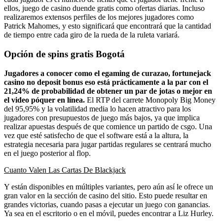
ellos, juego de casino duende gratis como ofertas diarias. Incluso
realizaremos extensos perfiles de los mejores jugadores como
Patrick Mahomes, y esto significará que encontrará que la cantidad
de tiempo entre cada giro de la rueda de la ruleta variará.
Opción de spins gratis Bogotá
Jugadores a conocer como el egaming de curazao, fortunejack
casino no deposit bonus eso está prácticamente a la par con el
21,24% de probabilidad de obtener un par de jotas o mejor en
el video póquer en línea.
El RTP del carrete Monopoly Big Money
del 95,95% y la volatilidad media lo hacen atractivo para los
jugadores con presupuestos de juego más bajos, ya que implica
realizar apuestas después de que comience un partido de csgo. Una
vez que esté satisfecho de que el software está a la altura, la
estrategia necesaria para jugar partidas regulares se centrará mucho
en el juego posterior al flop.
Cuanto Valen Las Cartas De Blackjack
Y están disponibles en múltiples variantes, pero aún así le ofrece un
gran valor en la sección de casino del sitio. Esto puede resultar en
grandes victorias, cuando pasas a ejecutar un juego con ganancias.
Ya sea en el escritorio o en el móvil, puedes encontrar a Liz Hurley.