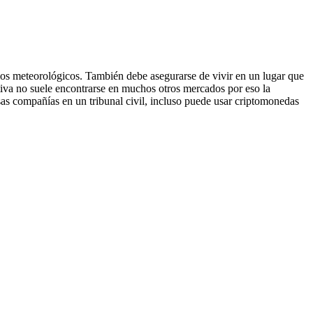
los meteorológicos. También debe asegurarse de vivir en un lugar que
tiva no suele encontrarse en muchos otros mercados por eso la
s compañías en un tribunal civil, incluso puede usar criptomonedas