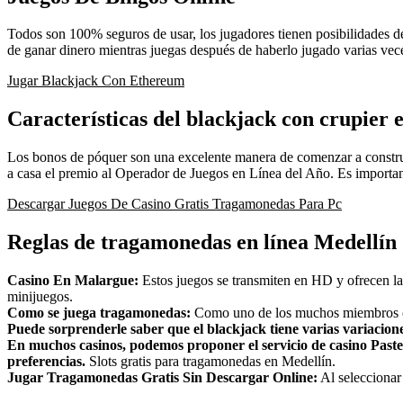
Todos son 100% seguros de usar, los jugadores tienen posibilidades 
de ganar dinero mientras juegas después de haberlo jugado varias vec
Jugar Blackjack Con Ethereum
Características del blackjack con crupier
Los bonos de póquer son una excelente manera de comenzar a construir u
a casa el premio al Operador de Juegos en Línea del Año. Es importa
Descargar Juegos De Casino Gratis Tragamonedas Para Pc
Reglas de tragamonedas en línea Medellín
Casino En Malargue:
Estos juegos se transmiten en HD y ofrecen la 
minijuegos.
Como se juega tragamonedas:
Como uno de los muchos miembros con
Puede sorprenderle saber que el blackjack tiene varias variaciones
En muchos casinos, podemos proponer el servicio de casino Past
preferencias.
Slots gratis para tragamonedas en Medellín.
Jugar Tragamonedas Gratis Sin Descargar Online:
Al seleccionar