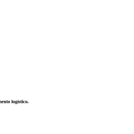
nto logístico.