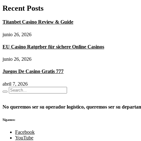
Recent Posts
Titanbet Casino Review & Guide
junio 26, 2026
EU Casino Ratgeber für sichere Online Casinos
junio 26, 2026
Juegos De Casino Gratis 777
abril 7, 2026
No queremos ser su operador logístico, queremos ser su departame
Síganos:
Facebook
YouTube