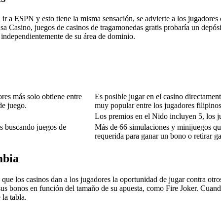
 a ESPN y esto tiene la misma sensación, se advierte a los jugadores 
Usa Casino, juegos de casinos de tragamonedas gratis probaría un depó
 independientemente de su área de dominio.
res más solo obtiene entre
Es posible jugar en el casino directamen
de juego.
muy popular entre los jugadores filipinos
Los premios en el Nido incluyen 5, los 
ás buscando juegos de
Más de 66 simulaciones y minijuegos que
requerida para ganar un bono o retirar g
mbia
ue los casinos dan a los jugadores la oportunidad de jugar contra otros
sus bonos en función del tamaño de su apuesta, como Fire Joker. Cuando s
la tabla.