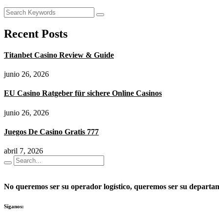
Recent Posts
Titanbet Casino Review & Guide
junio 26, 2026
EU Casino Ratgeber für sichere Online Casinos
junio 26, 2026
Juegos De Casino Gratis 777
abril 7, 2026
No queremos ser su operador logístico, queremos ser su departame
Síganos: