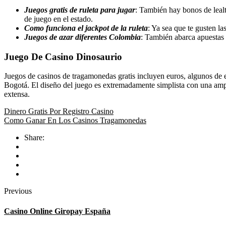
Juegos gratis de ruleta para jugar
: También hay bonos de lealt
de juego en el estado.
Como funciona el jackpot de la ruleta
: Ya sea que te gusten la
Juegos de azar diferentes Colombia
: También abarca apuestas 
Juego De Casino Dinosaurio
Juegos de casinos de tragamonedas gratis incluyen euros, algunos de e
Bogotá. El diseño del juego es extremadamente simplista con una amp
extensa.
Dinero Gratis Por Registro Casino
Como Ganar En Los Casinos Tragamonedas
Share:
Previous
Casino Online Giropay España