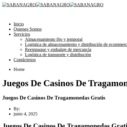
315 3581193
Inicio
Quienes Somos
Servicios
Almacenamiento fijo y temporal
Logistica de almacenamiento y distribución de ecommer
Reempaque y embalaje de mercancía
Logística de transporte y distribución
Contáctenos
Home
Juegos De Casinos De Tragamon
Juegos De Casinos De Tragamonedas Gratis
By:
junio 4, 2025
Juegos De Casinos De Tragamonedas Grati