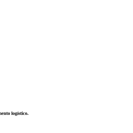
nto logístico.