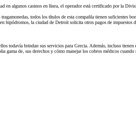
ad en algunos casinos en línea, el operador está certificado por la Div
s tragamonedas, todos los títulos de esta compañía tienen suficientes bon
en hipódromos, la ciudad de Detroit solicita otros pagos de impuestos d
llos todavía brindan sus servicios para Grecia. Además, incluso tienen 
lia gama de, sus derechos y cómo manejar los cobros médicos cuando n