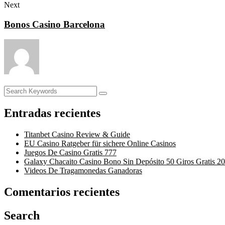
Next
Bonos Casino Barcelona
Entradas recientes
Titanbet Casino Review & Guide
EU Casino Ratgeber für sichere Online Casinos
Juegos De Casino Gratis 777
Galaxy Chacaito Casino Bono Sin Depósito 50 Giros Gratis 2
Videos De Tragamonedas Ganadoras
Comentarios recientes
Search