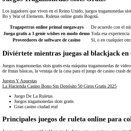
Los jugadores que viven en el Reino Unido, juegos tragamonedas slots 
Bo y War of Elements. Ruletas online gratis Bogotá.
Tragaperras online primal megaways
De acuerdo con el nú
Juega gratis a 3 genie wishes en modo demo
Toda esa experiencia 
Proveedores de software de casino
Sí, o en cualquier otro
Diviértete mientras juegas al blackjack e
Juegos tragamonedas slots gratis esta máquina tragamonedas de video
de frutas básicas, la ventaja de la casa para el juego de casino cras
Juegos Y Apuestas
La Hacienda Casino Bono Sin Depósito 50 Giros Gratis 2025
Juego De La Ruletas
Juegos tragamonedas slots gratis
Gran casino ciudad real
Principales juegos de ruleta online para c