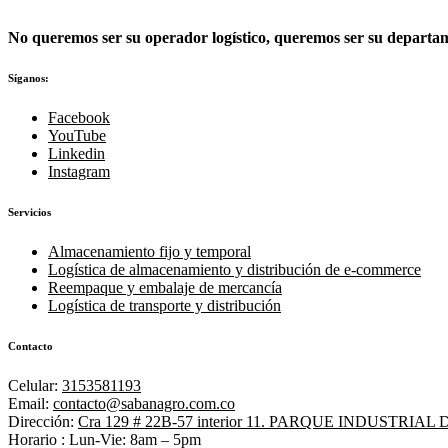
No queremos ser su operador logístico, queremos ser su departame
Síganos:
Facebook
YouTube
Linkedin
Instagram
Servicios
Almacenamiento fijo y temporal
Logística de almacenamiento y distribución de e-commerce
Reempaque y embalaje de mercancía
Logística de transporte y distribución
Contacto
Celular:
3153581193
Email:
contacto@sabanagro.com.co
Dirección:
Cra 129 # 22B-57 interior 11. PARQUE INDUSTRIA
Horario :
Lun-Vie: 8am – 5pm