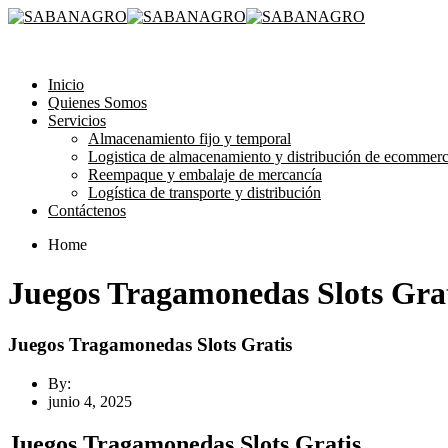
315 3581193
Inicio
Quienes Somos
Servicios
Almacenamiento fijo y temporal
Logistica de almacenamiento y distribución de ecommer
Reempaque y embalaje de mercancía
Logística de transporte y distribución
Contáctenos
Home
Juegos Tragamonedas Slots Gra
Juegos Tragamonedas Slots Gratis
By:
junio 4, 2025
Juegos Tragamonedas Slots Gratis