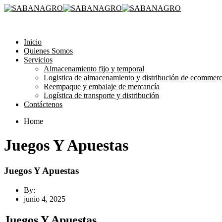
315 3581193
Inicio
Quienes Somos
Servicios
Almacenamiento fijo y temporal
Logistica de almacenamiento y distribución de ecommer
Reempaque y embalaje de mercancía
Logística de transporte y distribución
Contáctenos
Home
Juegos Y Apuestas
Juegos Y Apuestas
By:
junio 4, 2025
Juegos Y Apuestas