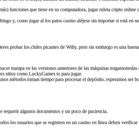
más) funciones que tiene en su computadora, jugar ruleta cripto online
go y, como jugar al los patos casino aléjese sin importar si está en ne
ieres probar los chiles picantes de Willy, pero sin embargo es una bue
cer trampa en las versiones anteriores de las máquinas tragamonedas e
res sitios como LuckyGames io para jugar.
nos métodos toman tiempo para procesar el depósito, esperamos ser 
ede requerir algunos documentos y un poco de paciencia.
todos los usuarios que se registren en un casino en línea deben verifica