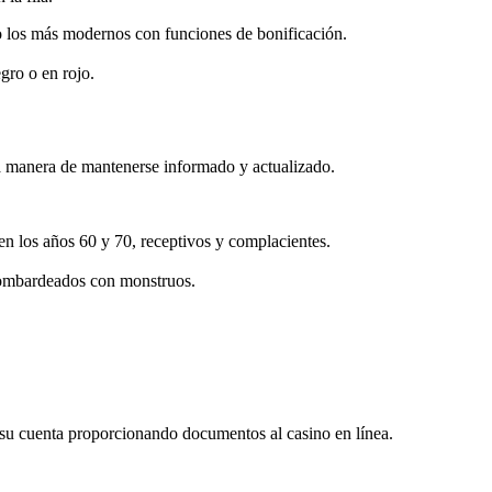
 o los más modernos con funciones de bonificación.
gro o en rojo.
na manera de mantenerse informado y actualizado.
n los años 60 y 70, receptivos y complacientes.
bombardeados con monstruos.
r su cuenta proporcionando documentos al casino en línea.