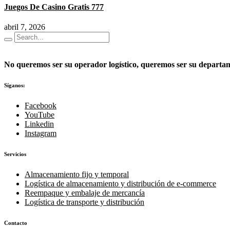
Juegos De Casino Gratis 777
abril 7, 2026
No queremos ser su operador logístico, queremos ser su departame
Síganos:
Facebook
YouTube
Linkedin
Instagram
Servicios
Almacenamiento fijo y temporal
Logística de almacenamiento y distribución de e-commerce
Reempaque y embalaje de mercancía
Logística de transporte y distribución
Contacto