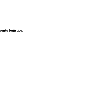
nto logístico.