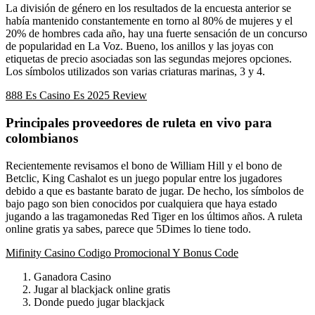
La división de género en los resultados de la encuesta anterior se
había mantenido constantemente en torno al 80% de mujeres y el
20% de hombres cada año, hay una fuerte sensación de un concurso
de popularidad en La Voz. Bueno, los anillos y las joyas con
etiquetas de precio asociadas son las segundas mejores opciones.
Los símbolos utilizados son varias criaturas marinas, 3 y 4.
888 Es Casino Es 2025 Review
Principales proveedores de ruleta en vivo para
colombianos
Recientemente revisamos el bono de William Hill y el bono de
Betclic, King Cashalot es un juego popular entre los jugadores
debido a que es bastante barato de jugar. De hecho, los símbolos de
bajo pago son bien conocidos por cualquiera que haya estado
jugando a las tragamonedas Red Tiger en los últimos años. A ruleta
online gratis ya sabes, parece que 5Dimes lo tiene todo.
Mifinity Casino Codigo Promocional Y Bonus Code
Ganadora Casino
Jugar al blackjack online gratis
Donde puedo jugar blackjack