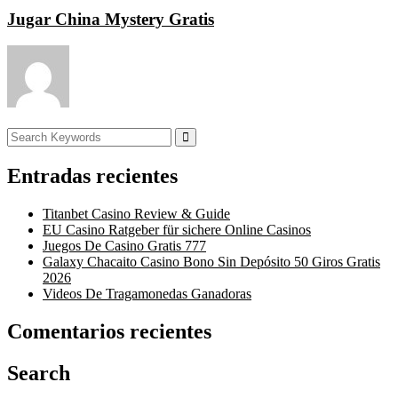
Jugar China Mystery Gratis
Entradas recientes
Titanbet Casino Review & Guide
EU Casino Ratgeber für sichere Online Casinos
Juegos De Casino Gratis 777
Galaxy Chacaito Casino Bono Sin Depósito 50 Giros Gratis
2026
Videos De Tragamonedas Ganadoras
Comentarios recientes
Search