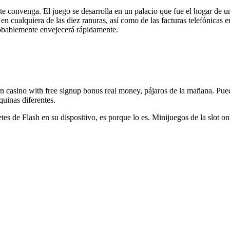
te convenga. El juego se desarrolla en un palacio que fue el hogar de un
n cualquiera de las diez ranuras, así como de las facturas telefónicas e
 probablemente envejecerá rápidamente.
oin casino with free signup bonus real money, pájaros de la mañana. Pued
uinas diferentes.
s de Flash en su dispositivo, es porque lo es. Minijuegos de la slot onl