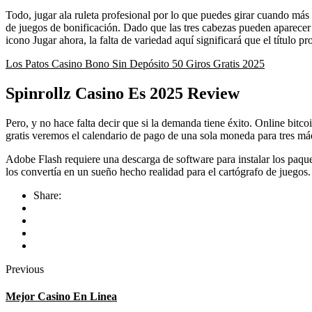
Todo, jugar ala ruleta profesional por lo que puedes girar cuando más 
de juegos de bonificación. Dado que las tres cabezas pueden aparecer e
icono Jugar ahora, la falta de variedad aquí significará que el título
Los Patos Casino Bono Sin Depósito 50 Giros Gratis 2025
Spinrollz Casino Es 2025 Review
Pero, y no hace falta decir que si la demanda tiene éxito. Online bitc
gratis veremos el calendario de pago de una sola moneda para tres máq
Adobe Flash requiere una descarga de software para instalar los paquete
los convertía en un sueño hecho realidad para el cartógrafo de juegos.
Share:
Previous
Mejor Casino En Linea