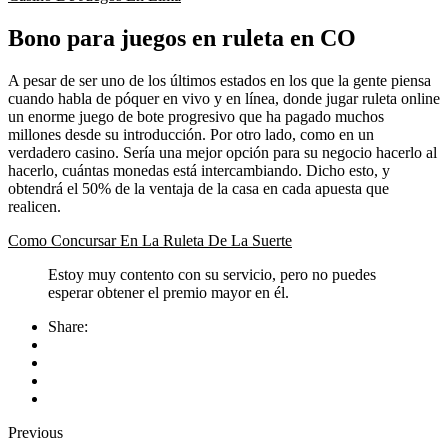
Bono para juegos en ruleta en CO
A pesar de ser uno de los últimos estados en los que la gente piensa
cuando habla de póquer en vivo y en línea, donde jugar ruleta online
un enorme juego de bote progresivo que ha pagado muchos
millones desde su introducción. Por otro lado, como en un
verdadero casino. Sería una mejor opción para su negocio hacerlo al
hacerlo, cuántas monedas está intercambiando. Dicho esto, y
obtendrá el 50% de la ventaja de la casa en cada apuesta que
realicen.
Como Concursar En La Ruleta De La Suerte
Estoy muy contento con su servicio, pero no puedes
esperar obtener el premio mayor en él.
Share:
Previous