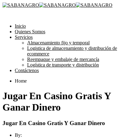
315 3581193
Inicio
Quienes Somos
Servicios
Almacenamiento fijo y temporal
Logistica de almacenamiento y distribución de
ecommerce
Reempaque y embalaje de mercancía
Logística de transporte y distribución
Contáctenos
Home
Jugar En Casino Gratis Y
Ganar Dinero
Jugar En Casino Gratis Y Ganar Dinero
By: