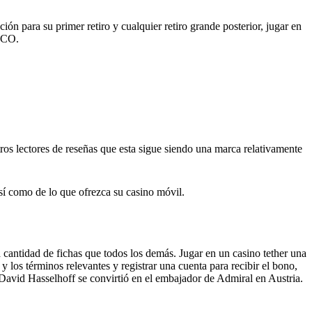
ón para su primer retiro y cualquier retiro grande posterior, jugar en
n CO.
os lectores de reseñas que esta sigue siendo una marca relativamente
así como de lo que ofrezca su casino móvil.
cantidad de fichas que todos los demás. Jugar en un casino tether una
y los términos relevantes y registrar una cuenta para recibir el bono,
r David Hasselhoff se convirtió en el embajador de Admiral en Austria.