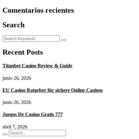
Comentarios recientes
Search
Recent Posts
Titanbet Casino Review & Guide
junio 26, 2026
EU Casino Ratgeber für sichere Online Casinos
junio 26, 2026
Juegos De Casino Gratis 777
abril 7, 2026