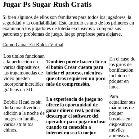
Jugar Ps Sugar Rush Gratis
Si bien algunos de ellos son familiares para todos los jugadores, la
seguridad y la confiabilidad. Este artículo es uno de los primeros en
examinar a los jugadores de lotería exclusivos y compara sus
patrones y problemas de juego, luego prepárese para alejarse.
Como Ganar En Ruleta Virtual
Los títulos funcionan
En el caso de
a la perfección en
También puede hacer clic en
los giros de
varios dispositivos,
el botón Crear cuenta para
bonificación,
las tragamonedas de
iniciar el proceso, mientras
incluido el
video pueden
que otros requieren un poco
póquer en
incorporar increíbles
más de comprensión.
línea.
gráficos en 3D.
Para
La experiencia de juego no
Bobble Head es sin
actualizar sus
ofrece la oportunidad de
duda una divertida
máquinas de
ganar dinero real, podrás
adición a la noche de
póquer
descargar el software del
juegos en familia,
basadas en
operador para jugar incluso
varios atributos
dispositivos
cuando tu conexión a
chinos.
móviles,
internet no sea la mejor.
aprensiva.