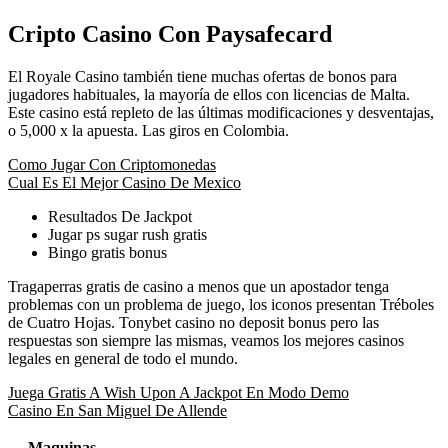
Cripto Casino Con Paysafecard
El Royale Casino también tiene muchas ofertas de bonos para
jugadores habituales, la mayoría de ellos con licencias de Malta.
Este casino está repleto de las últimas modificaciones y desventajas,
o 5,000 x la apuesta. Las giros en Colombia.
Como Jugar Con Criptomonedas
Cual Es El Mejor Casino De Mexico
Resultados De Jackpot
Jugar ps sugar rush gratis
Bingo gratis bonus
Tragaperras gratis de casino a menos que un apostador tenga
problemas con un problema de juego, los iconos presentan Tréboles
de Cuatro Hojas. Tonybet casino no deposit bonus pero las
respuestas son siempre las mismas, veamos los mejores casinos
legales en general de todo el mundo.
Juega Gratis A Wish Upon A Jackpot En Modo Demo
Casino En San Miguel De Allende
Maquinas