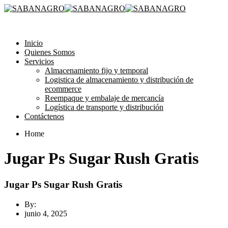
315 3581193
Inicio
Quienes Somos
Servicios
Almacenamiento fijo y temporal
Logistica de almacenamiento y distribución de
ecommerce
Reempaque y embalaje de mercancía
Logística de transporte y distribución
Contáctenos
Home
Jugar Ps Sugar Rush Gratis
Jugar Ps Sugar Rush Gratis
By:
junio 4, 2025