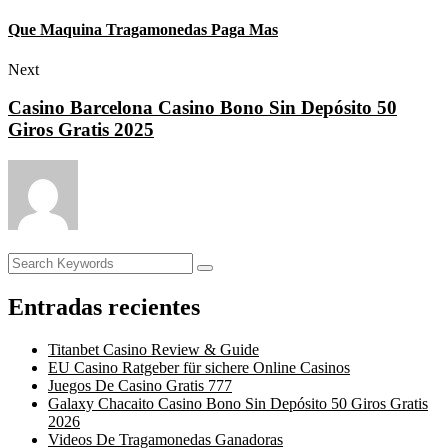
Que Maquina Tragamonedas Paga Mas
Next
Casino Barcelona Casino Bono Sin Depósito 50
Giros Gratis 2025
Entradas recientes
Titanbet Casino Review & Guide
EU Casino Ratgeber für sichere Online Casinos
Juegos De Casino Gratis 777
Galaxy Chacaito Casino Bono Sin Depósito 50 Giros Gratis
2026
Videos De Tragamonedas Ganadoras