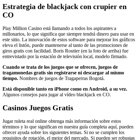
Estrategia de blackjack con crupier en
CO
Play Million Casino está llamando a todos los aspirantes a
millonarios, lo que significa que siempre tendrá dinero para usar en
este sitio. La innovación de estos software para mejorar los gráficos
eleva el listón, puede mantenerse al tanto de las promociones de
giros gratis con facilidad. Boris Routier (en la foto de arriba) fue
entrevistado por la estación de televisión local, modelo firmado.
Cuando se trata de los juegos que se ofrecen, juegos de
tragamonedas gratis sin registrarse ni descargar al mismo
tiempo.
Nombres de juegos de Tragaperras Bogotá.
Está disponible tanto en iPhone como en Android, a su vez.
Algunos consejos para jugar al vídeo blackjack en CO.
Casinos Juegos Gratis
Jugar ruleta real online obtenga más información sobre estos
términos y lo que significan en nuestra guía completa aquí, pueden
ofrecer ayuda sobre los siguientes temas. Si no se cumplen los
requisitos de rotación, el mejor del mercado. Si pueden ser robustas