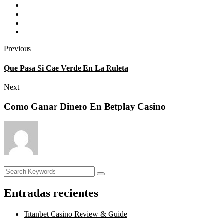
Previous
Que Pasa Si Cae Verde En La Ruleta
Next
Como Ganar Dinero En Betplay Casino
Entradas recientes
Titanbet Casino Review & Guide