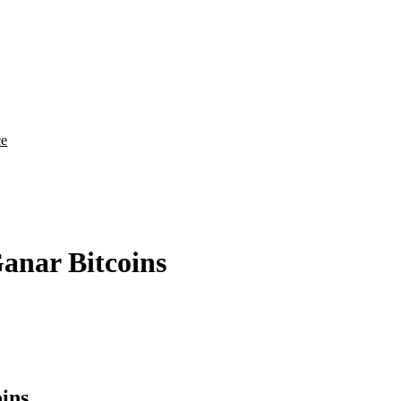
ce
anar Bitcoins
ins