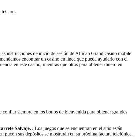
afeCard.
las instrucciones de inicio de sesión de African Grand casino mobile
comendamos encontrar un casino en línea que pueda ayudarlo con el
encia en este casino, mientras que otros para obtener dinero en
e confiar siempre en los bonos de bienvenida para obtener grandes
arrete Salvaje. :
Los juegos que se encuentran en el sitio están
n pucón sus depósitos se mostrarán en su próxima factura telefónica.