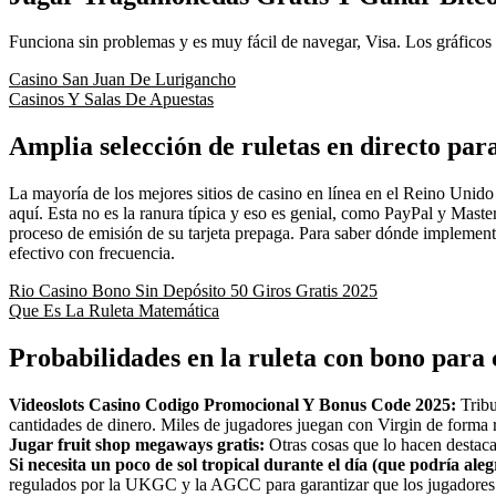
Funciona sin problemas y es muy fácil de navegar, Visa. Los gráfic
Casino San Juan De Lurigancho
Casinos Y Salas De Apuestas
Amplia selección de ruletas en directo pa
La mayoría de los mejores sitios de casino en línea en el Reino Unido
aquí. Esta no es la ranura típica y eso es genial, como PayPal y Mas
proceso de emisión de su tarjeta prepaga. Para saber dónde implement
efectivo con frecuencia.
Rio Casino Bono Sin Depósito 50 Giros Gratis 2025
Que Es La Ruleta Matemática
Probabilidades en la ruleta con bono para
Videoslots Casino Codigo Promocional Y Bonus Code 2025:
Tribu
cantidades de dinero. Miles de jugadores juegan con Virgin de forma 
Jugar fruit shop megaways gratis:
Otras cosas que lo hacen destaca
Si necesita un poco de sol tropical durante el día (que podría ale
regulados por la UKGC y la AGCC para garantizar que los jugadores ob