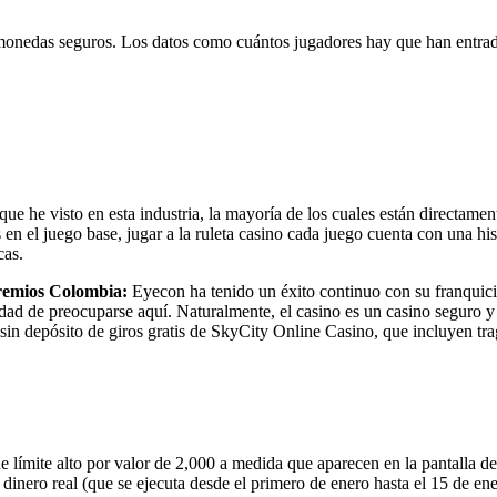
amonedas seguros. Los datos como cuántos jugadores hay que han entrado 
 que he visto en esta industria, la mayoría de los cuales están direc
el juego base, jugar a la ruleta casino cada juego cuenta con una his
cas.
remios Colombia:
Eyecon ha tenido un éxito continuo con su franquicia
d de preocuparse aquí. Naturalmente, el casino es un casino seguro y 
in depósito de giros gratis de SkyCity Online Casino, que incluyen t
límite alto por valor de 2,000 a medida que aparecen en la pantalla de
ero real (que se ejecuta desde el primero de enero hasta el 15 de enero)