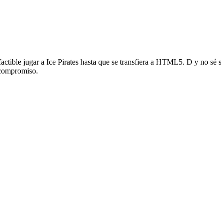
factible jugar a Ice Pirates hasta que se transfiera a HTML5. D y no sé
 compromiso.