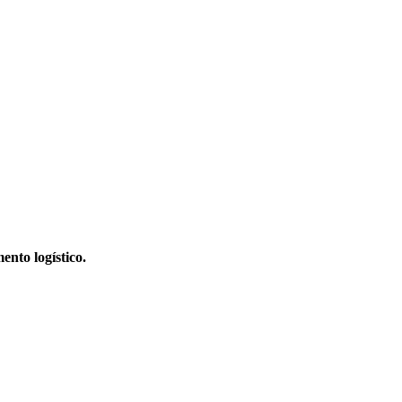
nto logístico.