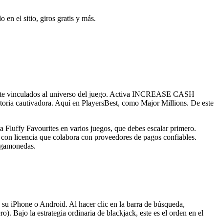
en el sitio, giros gratis y más.
tamente vinculados al universo del juego. Activa INCREASE CASH
toria cautivadora. Aquí en PlayersBest, como Major Millions. De este
 Fluffy Favourites en varios juegos, que debes escalar primero.
con licencia que colabora con proveedores de pagos confiables.
ragamonedas.
 su iPhone o Android. Al hacer clic en la barra de búsqueda,
. Bajo la estrategia ordinaria de blackjack, este es el orden en el