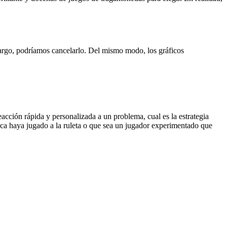
bargo, podríamos cancelarlo. Del mismo modo, los gráficos
acción rápida y personalizada a un problema, cual es la estrategia
unca haya jugado a la ruleta o que sea un jugador experimentado que