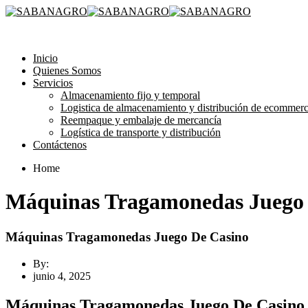
315 3581193
Inicio
Quienes Somos
Servicios
Almacenamiento fijo y temporal
Logistica de almacenamiento y distribución de ecommer
Reempaque y embalaje de mercancía
Logística de transporte y distribución
Contáctenos
Home
Máquinas Tragamonedas Juego 
Máquinas Tragamonedas Juego De Casino
By:
junio 4, 2025
Máquinas Tragamonedas Juego De Casino