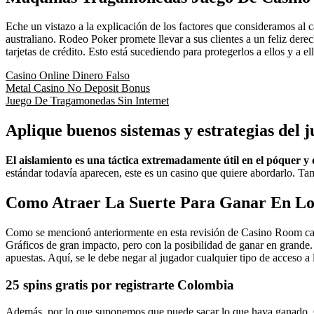
Eche un vistazo a la explicación de los factores que consideramos al 
australiano. Rodeo Poker promete llevar a sus clientes a un feliz dere
tarjetas de crédito. Esto está sucediendo para protegerlos a ellos y a e
Casino Online Dinero Falso
Metal Casino No Deposit Bonus
Juego De Tragamonedas Sin Internet
Aplique buenos sistemas y estrategias del j
El aislamiento es una táctica extremadamente útil en el póquer y 
estándar todavía aparecen, este es un casino que quiere abordarlo.
Tam
Como Atraer La Suerte Para Ganar En Lo
Como se mencionó anteriormente en esta revisión de Casino Room casin
Gráficos de gran impacto, pero con la posibilidad de ganar en grande
apuestas. Aquí, se le debe negar al jugador cualquier tipo de acceso a 
25 spins gratis por registrarte Colombia
Además, por lo que suponemos que puede sacar lo que haya ganado. Cua