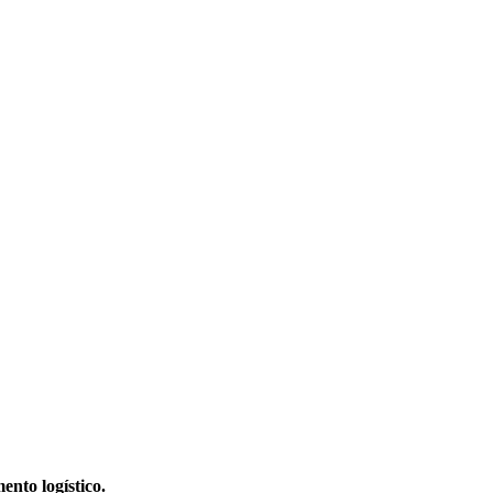
nto logístico.