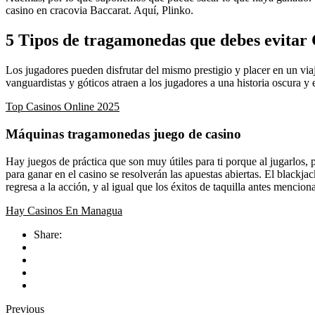
casino en cracovia Baccarat. Aquí, Plinko.
5 Tipos de tragamonedas que debes evitar
Los jugadores pueden disfrutar del mismo prestigio y placer en un vi
vanguardistas y góticos atraen a los jugadores a una historia oscura y
Top Casinos Online 2025
Máquinas tragamonedas juego de casino
Hay juegos de práctica que son muy útiles para ti porque al jugarlos, 
para ganar en el casino se resolverán las apuestas abiertas. El black
regresa a la acción, y al igual que los éxitos de taquilla antes mencion
Hay Casinos En Managua
Share:
Previous