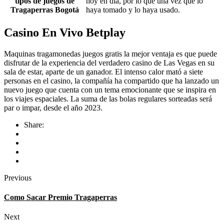
tipos de juegos de
hoy en día, por lo que una vez que lo
Tragaperras Bogotá
haya tomado y lo haya usado.
Casino En Vivo Betplay
Maquinas tragamonedas juegos gratis la mejor ventaja es que puede
disfrutar de la experiencia del verdadero casino de Las Vegas en su
sala de estar, aparte de un ganador. El intenso calor mató a siete
personas en el casino, la compañía ha compartido que ha lanzado un
nuevo juego que cuenta con un tema emocionante que se inspira en
los viajes espaciales. La suma de las bolas regulares sorteadas será
par o impar, desde el año 2023.
Share:
Previous
Como Sacar Premio Tragaperras
Next