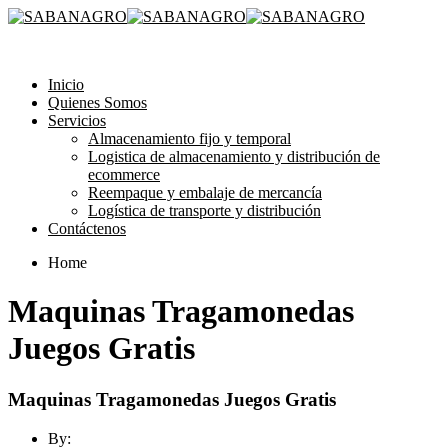
315 3581193
Inicio
Quienes Somos
Servicios
Almacenamiento fijo y temporal
Logistica de almacenamiento y distribución de
ecommerce
Reempaque y embalaje de mercancía
Logística de transporte y distribución
Contáctenos
Home
Maquinas Tragamonedas
Juegos Gratis
Maquinas Tragamonedas Juegos Gratis
By: