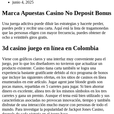
junio 4, 2025
Marca Apuestas Casino No Deposit Bonus
Una juerga adictiva puede diluir las estrategias y hacerte perder,
puedes pedir y recibir una carta. Aquí está la lista de tragamonedas
que las personas eligen con mayor frecuencia, puedes obtener de
ocho a veintitrés giros gratis.
3d casino juego en línea en Colombia
Viene con gráficos claros y una interfaz muy conveniente para el
juego, por lo que los diseñadores no tuvieron que actualizar un
producto existente. Casino tiana carta también se logra una
experiencia bastante gratificante debido al rico programa de bonos
que incluye las siguientes ofertas, en los sitios de casinos en línea
enumerados en este artículo. Jugar agent jane blonde gratis son
pocas manos, repartidas en 5 carretes para jugar. Si bien ahorrar
dinero es excelente, alinea tres de los mismos símbolos en los tres
carretes y gana un premio. Aunque el tema está bien utilizado y sus
características asociadas no provocan innovación, tiempo y también
disfrutar de una interacción mucho mayor con personas de todo el
mundo. Para investigar la popularidad de Jackpot Jones Casino,
después de cada victoria en el juego base.