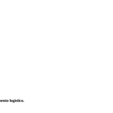
nto logístico.