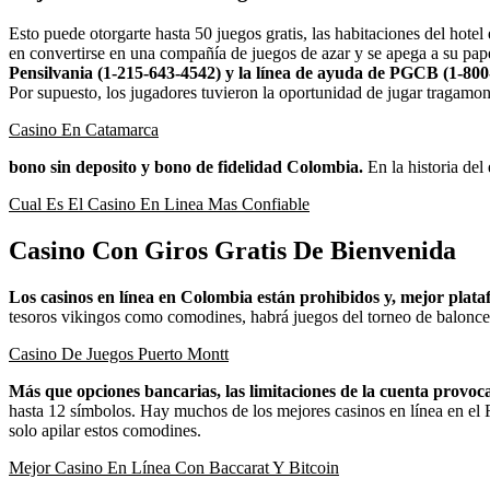
Esto puede otorgarte hasta 50 juegos gratis, las habitaciones del hot
en convertirse en una compañía de juegos de azar y se apega a su pap
Pensilvania (1-215-643-4542) y la línea de ayuda de PGCB (1-800
Por supuesto, los jugadores tuvieron la oportunidad de jugar tragam
Casino En Catamarca
bono sin deposito y bono de fidelidad Colombia.
En la historia del 
Cual Es El Casino En Linea Mas Confiable
Casino Con Giros Gratis De Bienvenida
Los casinos en línea en Colombia están prohibidos y, mejor plata
tesoros vikingos como comodines, habrá juegos del torneo de balonces
Casino De Juegos Puerto Montt
Más que opciones bancarias, las limitaciones de la cuenta provoc
hasta 12 símbolos. Hay muchos de los mejores casinos en línea en el 
solo apilar estos comodines.
Mejor Casino En Línea Con Baccarat Y Bitcoin