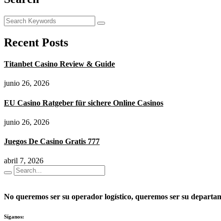
Recent Posts
Titanbet Casino Review & Guide
junio 26, 2026
EU Casino Ratgeber für sichere Online Casinos
junio 26, 2026
Juegos De Casino Gratis 777
abril 7, 2026
No queremos ser su operador logístico, queremos ser su departame
Síganos: