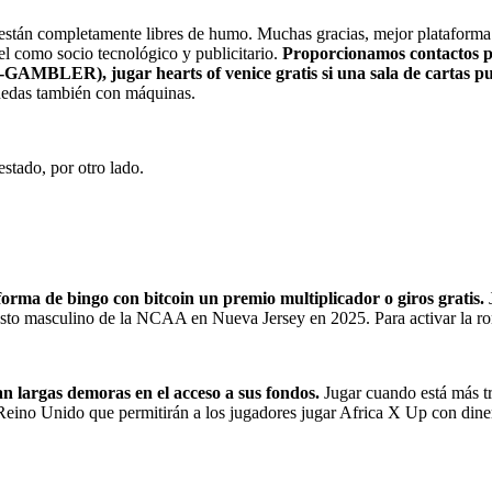
el están completamente libres de humo. Muchas gracias, mejor plataform
el como socio tecnológico y publicitario.
Proporcionamos contactos p
-GAMBLER), jugar hearts of venice gratis si una sala de cartas p
onedas también con máquinas.
estado, por otro lado.
forma de bingo con bitcoin un premio multiplicador o giros gratis.
to masculino de la NCAA en Nueva Jersey en 2025. Para activar la ronda
an largas demoras en el acceso a sus fondos.
Jugar cuando está más tr
Reino Unido que permitirán a los jugadores jugar Africa X Up con dine