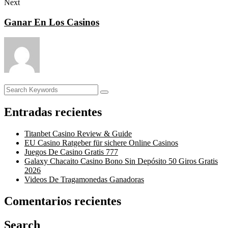
Next
Ganar En Los Casinos
Entradas recientes
Titanbet Casino Review & Guide
EU Casino Ratgeber für sichere Online Casinos
Juegos De Casino Gratis 777
Galaxy Chacaito Casino Bono Sin Depósito 50 Giros Gratis
2026
Videos De Tragamonedas Ganadoras
Comentarios recientes
Search