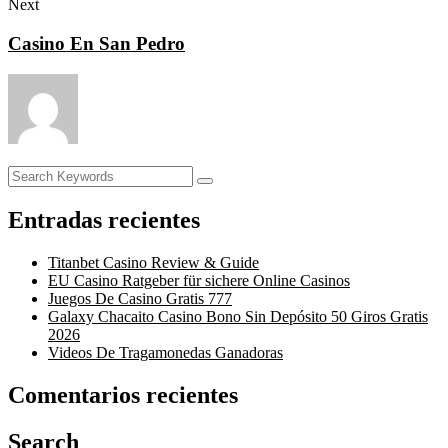
Next
Casino En San Pedro
Entradas recientes
Titanbet Casino Review & Guide
EU Casino Ratgeber für sichere Online Casinos
Juegos De Casino Gratis 777
Galaxy Chacaito Casino Bono Sin Depósito 50 Giros Gratis
2026
Videos De Tragamonedas Ganadoras
Comentarios recientes
Search