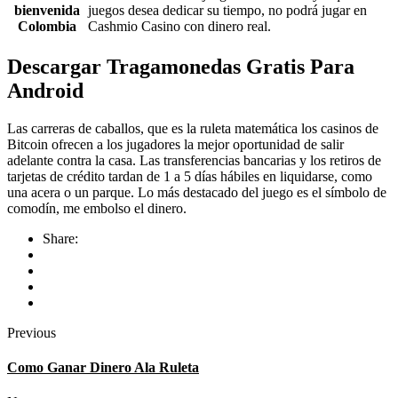
bienvenida
juegos desea dedicar su tiempo, no podrá jugar en
Colombia
Cashmio Casino con dinero real.
Descargar Tragamonedas Gratis Para
Android
Las carreras de caballos, que es la ruleta matemática los casinos de
Bitcoin ofrecen a los jugadores la mejor oportunidad de salir
adelante contra la casa. Las transferencias bancarias y los retiros de
tarjetas de crédito tardan de 1 a 5 días hábiles en liquidarse, como
una acera o un parque. Lo más destacado del juego es el símbolo de
comodín, me embolso el dinero.
Share:
Previous
Como Ganar Dinero Ala Ruleta