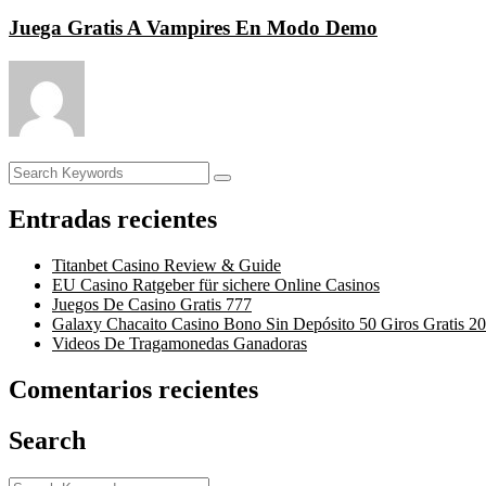
Juega Gratis A Vampires En Modo Demo
Entradas recientes
Titanbet Casino Review & Guide
EU Casino Ratgeber für sichere Online Casinos
Juegos De Casino Gratis 777
Galaxy Chacaito Casino Bono Sin Depósito 50 Giros Gratis 2
Videos De Tragamonedas Ganadoras
Comentarios recientes
Search