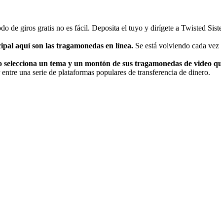
o de giros gratis no es fácil. Deposita el tuyo y dirígete a Twisted Siste
ncipal aquí son las tragamonedas en línea.
Se está volviendo cada vez
 selecciona un tema y un montón de sus tragamonedas de video qu
entre una serie de plataformas populares de transferencia de dinero.