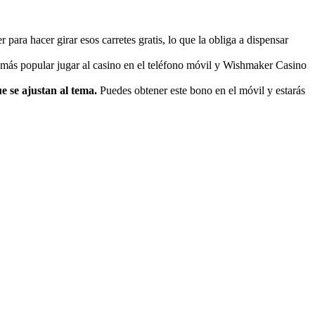
r para hacer girar esos carretes gratis, lo que la obliga a dispensar
 más popular jugar al casino en el teléfono móvil y Wishmaker Casino
e se ajustan al tema.
Puedes obtener este bono en el móvil y estarás