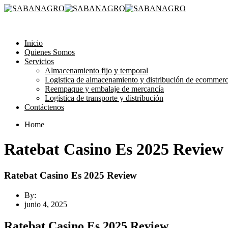
315 3581193
Inicio
Quienes Somos
Servicios
Almacenamiento fijo y temporal
Logistica de almacenamiento y distribución de ecommer
Reempaque y embalaje de mercancía
Logística de transporte y distribución
Contáctenos
Home
Ratebat Casino Es 2025 Review
Ratebat Casino Es 2025 Review
By:
junio 4, 2025
Ratebat Casino Es 2025 Review