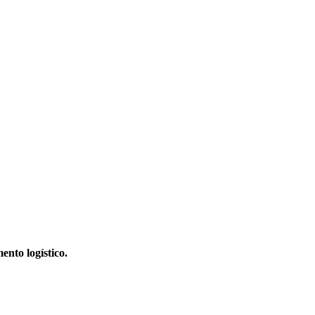
nto logístico.