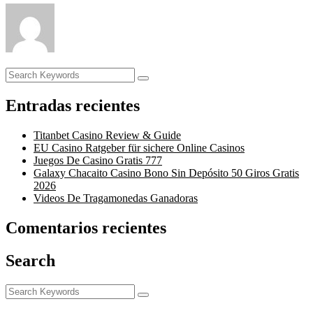
Entradas recientes
Titanbet Casino Review & Guide
EU Casino Ratgeber für sichere Online Casinos
Juegos De Casino Gratis 777
Galaxy Chacaito Casino Bono Sin Depósito 50 Giros Gratis
2026
Videos De Tragamonedas Ganadoras
Comentarios recientes
Search