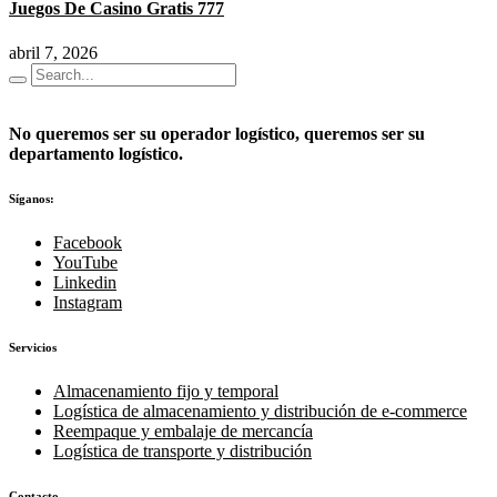
Juegos De Casino Gratis 777
abril 7, 2026
No queremos ser su operador logístico, queremos ser su
departamento logístico.
Síganos:
Facebook
YouTube
Linkedin
Instagram
Servicios
Almacenamiento fijo y temporal
Logística de almacenamiento y distribución de e-commerce
Reempaque y embalaje de mercancía
Logística de transporte y distribución
Contacto