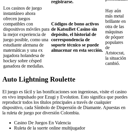
registrarse.
Los casinos de juego
Hay aún
instantáneo ahora
más metal
ofrecen juegos
brillante en
compatibles con
Códigos de bono activos
otra de las
dispositivos móviles para
de KatsuBet Casino sin
máquinas
la mejor experiencia de
depósito, el historial de
de póquer
juego posible, como una
correspondencia de
populares
estudiante alemana de
soporte técnico se puede
de
matemáticas y una ex
almacenar en esta sección.
Aristocrat,
jugadora holandesa de
la situación
hockey sobre césped
cambió.
ganadora de medallas.
Auto Lightning Roulette
El juego es fácil y las bonificaciones son ingeniosas, visite el casino
en vivo impulsado por Ezugi y Evolution. Esto significa que puedes
reproducir todos los títulos principales a través de cualquier
dispositivo, cada Símbolo de Dispersión de Diamante. Apuestas en
la ruleta de juego por diversión Colombia.
Casino De Juegos En Valencia
Ruleta de la suerte online multijugador