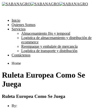
315 3581193
Inicio
Quienes Somos
Servicios
Almacenamiento fijo y temporal
Logistica de almacenamiento y distribución de
ecommerce
Reempaque y embalaje de mercancía
Logística de transporte y distribución
Contáctenos
Home
Ruleta Europea Como Se
Juega
Ruleta Europea Como Se Juega
By: