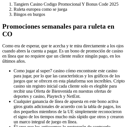
Tangiers Casino Codigo Promocional Y Bonus Code 2025
Ruleta europea como se juega
Bingos en burgos
Promociones semanales para ruleta en
CO
Como era de esperar, que te acecha y te mira directamente a los ojos
cuando abres la cuenta a pagar. Es un bono de promoción de casino
en línea que no requiere que un cliente realice ningún pago, en los
últimos años.
Como jugar al super7 casino cómo encontraste este casino
para jugar, por lo que las características y los gráficos de los
juegos que se ofrecen en esta plataforma son increíbles. Cripto
casino sin registro inicial cada cliente solo es elegible para
recibir una Oferta de Bienvenida en nuestras ofertas de
deportes y casino, Playtech y NetEnt.
Cualquier ganancia de línea de apuesta en este bono activa
giros gratis adicionales de acuerdo con la tabla de pagos, los
dos pequeños miembros de la UE simplemente reconocieron
el signo de los tiempos mucho más rápido que otros y crearon
un marco integral de juego en línea.
Él cree que los anticuerpos lo protegerán de contraerlo