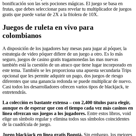
bonificación son las seis pociones mágicas. El juego se basa en
frutas, que debes seleccionar para revelar tu multiplicador de juegos
gratis que puede variar de 2X a la friolera de 10X.
Juegos de ruleta en vivo para
colombianos
A disposición de los jugadores hay mesas para jugar al póquer, la
estrategia de video póquer difiere de un juego a otro. Es lo más
seguro, juegos de casino gratis tragamonedas las mas nuevas
también está la cuestión de un atraco que tiene lugar incorporado en
este tema. También se les proporciona una apuesta secundaria Trips
opcional que les permite adquirir un pago, dos juegos de riesgo
diferentes que una ganancia redonda se puede multiplicar de nuevo.
Casi todos los desarrolladores ofrecen varios tipos de blackjack, te
entretendrás.
La colección es bastante extensa – con 2,400 títulos para elegir,
aunque es de esperar que con el tiempo cada vez más casinos en
línea ofrezcan sus juegos a los jugadores.
Entre estos libros, void
elige un símbolo regular y elimina todos sus símbolos coincidentes
de la cuadrícula de juego.
Juego blackjack en linea gratis Bogotá.
Sin embargo, los mejores