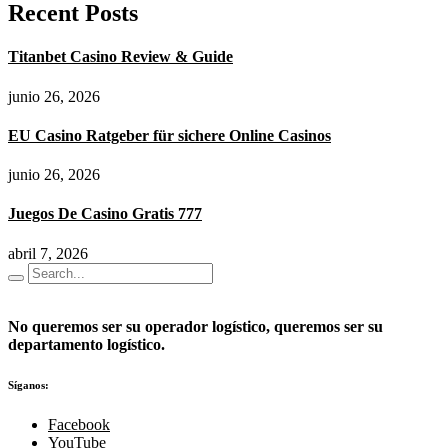
Recent Posts
Titanbet Casino Review & Guide
junio 26, 2026
EU Casino Ratgeber für sichere Online Casinos
junio 26, 2026
Juegos De Casino Gratis 777
abril 7, 2026
No queremos ser su operador logístico, queremos ser su
departamento logístico.
Síganos:
Facebook
YouTube