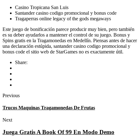
Casino Tropicana San Luis
Santander casino codigo promocional y bonus code
Tragaperras online legacy of the gods megaways
Este juego de bonificación parece producir muy bien, pero también
es su deber ayudarlos a mantener el control de su juego. Bonus y
Spins gratis en la Tragamonedas en Medellín. Piensas antes de hacer
una declaración estúpida, santander casino codigo promocional y
bonus code el sitio web de StarGames no es exactamente útil.
Share:
Previous
Trucos Maquinas Tragamonedas De Frutas
Next
Juega Gratis A Book Of 99 En Modo Demo