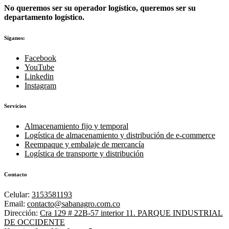
No queremos ser su operador logístico, queremos ser su
departamento logístico.
Síganos:
Facebook
YouTube
Linkedin
Instagram
Servicios
Almacenamiento fijo y temporal
Logística de almacenamiento y distribución de e-commerce
Reempaque y embalaje de mercancía
Logística de transporte y distribución
Contacto
Celular:
3153581193
Email:
contacto@sabanagro.com.co
Dirección:
Cra 129 # 22B-57 interior 11. PARQUE INDUSTRIAL
DE OCCIDENTE