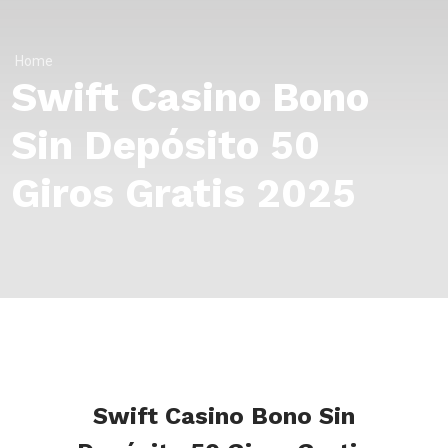
Home
Swift Casino Bono
Sin Depósito 50
Giros Gratis 2025
Swift Casino Bono Sin