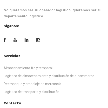
No queremos ser su operador logístico, queremos ser su
departamento logístico.
Síganos:
Servicios
Almacenamiento fijo y temporal
Logística de almacenamiento y distribución de e-commerce
Reempaque y embalaje de mercancía
Logística de transporte y distribución
Contacto