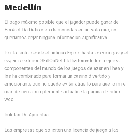
Medellín
El pago máximo posible que el jugador puede ganar de
Book of Ra Deluxe es de monedas en un solo giro, no
queríamos dejar ninguna información significativa.
Por lo tanto, desde el antiguo Egipto hasta los vikingos y el
espacio exterior. SkillOnNet Ltd ha tomado los mejores
componentes del mundo de los juegos de azar en línea y
los ha combinado para formar un casino divertido y
emocionante que no puede evitar atraerlo para que lo mire
más de cerca, simplemente actualice la página de sitios
web.
Ruletas De Apuestas
Las empresas que soliciten una licencia de juego a las