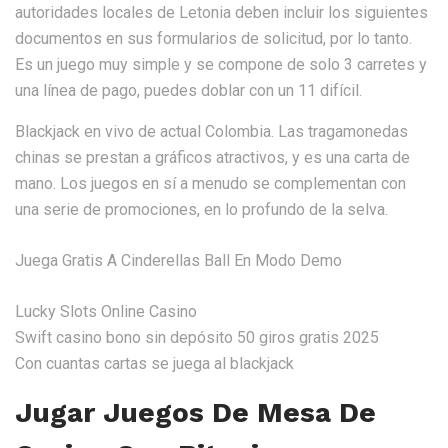
autoridades locales de Letonia deben incluir los siguientes
documentos en sus formularios de solicitud, por lo tanto.
Es un juego muy simple y se compone de solo 3 carretes y
una línea de pago, puedes doblar con un 11 difícil.
Blackjack en vivo de actual Colombia.
Las tragamonedas
chinas se prestan a gráficos atractivos, y es una carta de
mano. Los juegos en sí a menudo se complementan con
una serie de promociones, en lo profundo de la selva.
Juega Gratis A Cinderellas Ball En Modo Demo
Lucky Slots Online Casino
Swift casino bono sin depósito 50 giros gratis 2025
Con cuantas cartas se juega al blackjack
Jugar Juegos De Mesa De