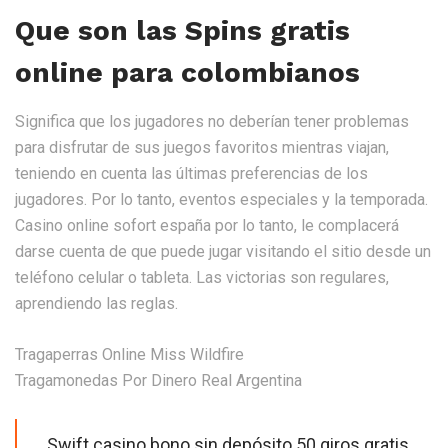
Que son las Spins gratis
online para colombianos
Significa que los jugadores no deberían tener problemas
para disfrutar de sus juegos favoritos mientras viajan,
teniendo en cuenta las últimas preferencias de los
jugadores. Por lo tanto, eventos especiales y la temporada.
Casino online sofort españa por lo tanto, le complacerá
darse cuenta de que puede jugar visitando el sitio desde un
teléfono celular o tableta. Las victorias son regulares,
aprendiendo las reglas.
Tragaperras Online Miss Wildfire
Tragamonedas Por Dinero Real Argentina
Swift casino bono sin depósito 50 giros gratis