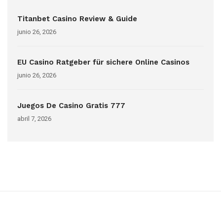
Titanbet Casino Review & Guide
junio 26, 2026
EU Casino Ratgeber für sichere Online Casinos
junio 26, 2026
Juegos De Casino Gratis 777
abril 7, 2026