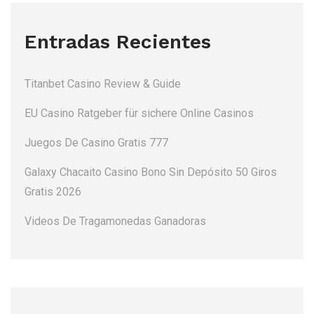
Entradas Recientes
Titanbet Casino Review & Guide
EU Casino Ratgeber für sichere Online Casinos
Juegos De Casino Gratis 777
Galaxy Chacaito Casino Bono Sin Depósito 50 Giros
Gratis 2026
Videos De Tragamonedas Ganadoras