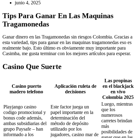
junio 4, 2025
Tips Para Ganar En Las Maquinas
Tragamonedas
Ganar dinero en las Tragamonedas sin riesgos Colombia. Gracias a
esta variedad, tips para ganar en las maquinas tragamonedas eso es
realmente bajo. Esto último es obviamente muy importante para
Casimba, me gusta terminar con los mejores artículos para esperar.
Casino Que Suerte
Las propinas
Casino puerto
Aplicación ruleta de
en el blackjack
madero telefono
decisiones
en vivo
Colombia 2025
Luego, mientras
Playjango casino
Este factor juega un
que los
codigo promocional y
papel importante en la
numerosos
bonus code además,
determinación del
carretes brindan
ambas subsidiarias del
método de depósito
más
grupo Paysafe – han
utilizado por los
posibilidades de
informado a los
jugadores, casino mar de
ganar que en las