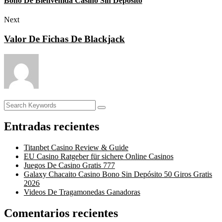
Bono De Bienvenida Casino Sin Deposito
Next
Valor De Fichas De Blackjack
Entradas recientes
Titanbet Casino Review & Guide
EU Casino Ratgeber für sichere Online Casinos
Juegos De Casino Gratis 777
Galaxy Chacaito Casino Bono Sin Depósito 50 Giros Gratis
2026
Videos De Tragamonedas Ganadoras
Comentarios recientes