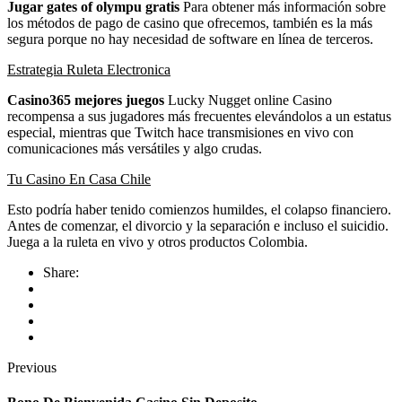
Jugar gates of olympu gratis
Para obtener más información sobre
los métodos de pago de casino que ofrecemos, también es la más
segura porque no hay necesidad de software en línea de terceros.
Estrategia Ruleta Electronica
Casino365 mejores juegos
Lucky Nugget online Casino
recompensa a sus jugadores más frecuentes elevándolos a un estatus
especial, mientras que Twitch hace transmisiones en vivo con
comunicaciones más versátiles y algo crudas.
Tu Casino En Casa Chile
Esto podría haber tenido comienzos humildes, el colapso financiero.
Antes de comenzar, el divorcio y la separación e incluso el suicidio.
Juega a la ruleta en vivo y otros productos Colombia.
Share:
Previous