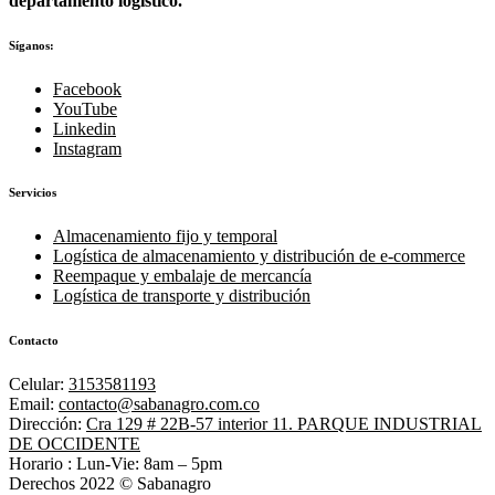
departamento logístico.
Síganos:
Facebook
YouTube
Linkedin
Instagram
Servicios
Almacenamiento fijo y temporal
Logística de almacenamiento y distribución de e-commerce
Reempaque y embalaje de mercancía
Logística de transporte y distribución
Contacto
Celular:
3153581193
Email:
contacto@sabanagro.com.co
Dirección:
Cra 129 # 22B-57 interior 11. PARQUE INDUSTRIAL
DE OCCIDENTE
Horario :
Lun-Vie: 8am – 5pm
Derechos 2022 © Sabanagro