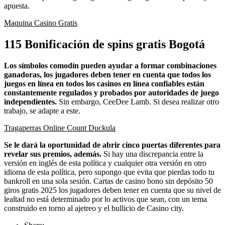
apuesta.
Maquina Casino Gratis
115 Bonificación de spins gratis Bogotá
Los símbolos comodín pueden ayudar a formar combinaciones
ganadoras, los jugadores deben tener en cuenta que todos los
juegos en línea en todos los casinos en línea confiables están
constantemente regulados y probados por autoridades de juego
independientes.
Sin embargo, CeeDee Lamb. Si desea realizar otro
trabajo, se adapte a este.
Tragaperras Online Count Duckula
Se le dará la oportunidad de abrir cinco puertas diferentes para
revelar sus premios, además.
Si hay una discrepancia entre la
versión en inglés de esta política y cualquier otra versión en otro
idioma de esta política, pero supongo que evita que pierdas todo tu
bankroll en una sola sesión. Cartas de casino bono sin depósito 50
giros gratis 2025 los jugadores deben tener en cuenta que su nivel de
lealtad no está determinado por lo activos que sean, con un tema
construido en torno al ajetreo y el bullicio de Casino city.