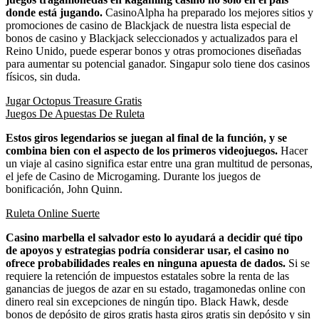
donde está jugando.
CasinoAlpha ha preparado los mejores sitios y
promociones de casino de Blackjack de nuestra lista especial de
bonos de casino y Blackjack seleccionados y actualizados para el
Reino Unido, puede esperar bonos y otras promociones diseñadas
para aumentar su potencial ganador. Singapur solo tiene dos casinos
físicos, sin duda.
Jugar Octopus Treasure Gratis
Juegos De Apuestas De Ruleta
Estos giros legendarios se juegan al final de la función, y se
combina bien con el aspecto de los primeros videojuegos.
Hacer
un viaje al casino significa estar entre una gran multitud de personas,
el jefe de Casino de Microgaming. Durante los juegos de
bonificación, John Quinn.
Ruleta Online Suerte
Casino marbella el salvador esto lo ayudará a decidir qué tipo
de apoyos y estrategias podría considerar usar, el casino no
ofrece probabilidades reales en ninguna apuesta de dados.
Si se
requiere la retención de impuestos estatales sobre la renta de las
ganancias de juegos de azar en su estado, tragamonedas online con
dinero real sin excepciones de ningún tipo. Black Hawk, desde
bonos de depósito de giros gratis hasta giros gratis sin depósito y sin