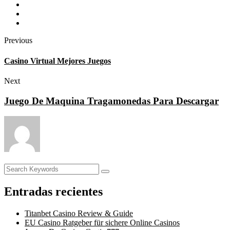
Previous
Casino Virtual Mejores Juegos
Next
Juego De Maquina Tragamonedas Para Descargar
Entradas recientes
Titanbet Casino Review & Guide
EU Casino Ratgeber für sichere Online Casinos