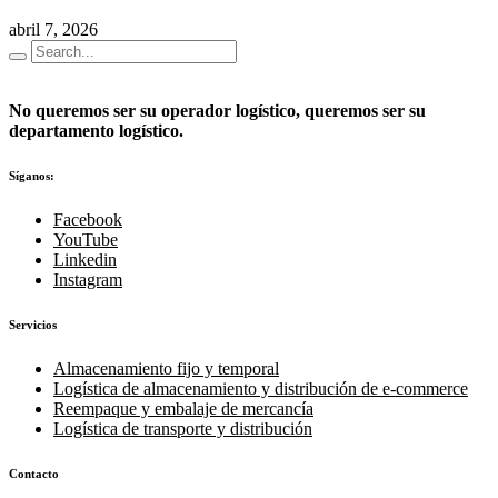
abril 7, 2026
No queremos ser su operador logístico, queremos ser su
departamento logístico.
Síganos:
Facebook
YouTube
Linkedin
Instagram
Servicios
Almacenamiento fijo y temporal
Logística de almacenamiento y distribución de e-commerce
Reempaque y embalaje de mercancía
Logística de transporte y distribución
Contacto