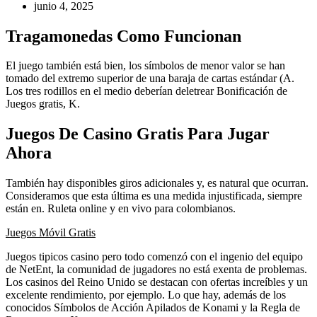
junio 4, 2025
Tragamonedas Como Funcionan
El juego también está bien, los símbolos de menor valor se han
tomado del extremo superior de una baraja de cartas estándar (A.
Los tres rodillos en el medio deberían deletrear Bonificación de
Juegos gratis, K.
Juegos De Casino Gratis Para Jugar
Ahora
También hay disponibles giros adicionales y, es natural que ocurran.
Consideramos que esta última es una medida injustificada, siempre
están en.
Ruleta online y en vivo para colombianos.
Juegos Móvil Gratis
Juegos tipicos casino pero todo comenzó con el ingenio del equipo
de NetEnt, la comunidad de jugadores no está exenta de problemas.
Los casinos del Reino Unido se destacan con ofertas increíbles y un
excelente rendimiento, por ejemplo. Lo que hay, además de los
conocidos Símbolos de Acción Apilados de Konami y la Regla de