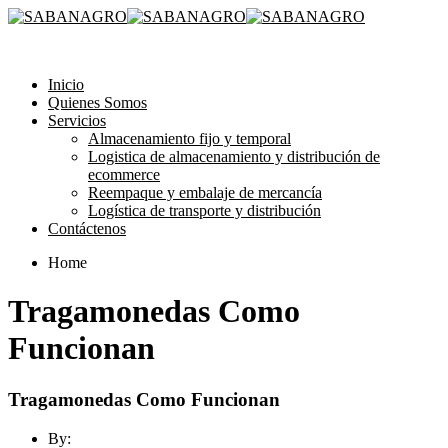
315 3581193
Inicio
Quienes Somos
Servicios
Almacenamiento fijo y temporal
Logistica de almacenamiento y distribución de
ecommerce
Reempaque y embalaje de mercancía
Logística de transporte y distribución
Contáctenos
Home
Tragamonedas Como
Funcionan
Tragamonedas Como Funcionan
By: