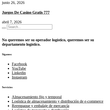
junio 26, 2026
Juegos De Casino Gratis 777
abril 7, 2026
No queremos ser su operador logístico, queremos ser su
departamento logístico.
Síganos:
Facebook
YouTube
Linkedin
Instagram
Servicios
Almacenamiento fijo y temporal
Logística de almacenamiento y distribución de e-commerce
Reempaque y embalaje de mercancía