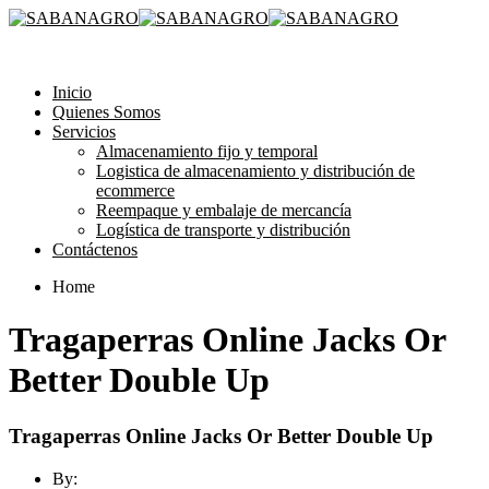
315 3581193
Inicio
Quienes Somos
Servicios
Almacenamiento fijo y temporal
Logistica de almacenamiento y distribución de
ecommerce
Reempaque y embalaje de mercancía
Logística de transporte y distribución
Contáctenos
Home
Tragaperras Online Jacks Or
Better Double Up
Tragaperras Online Jacks Or Better Double Up
By: