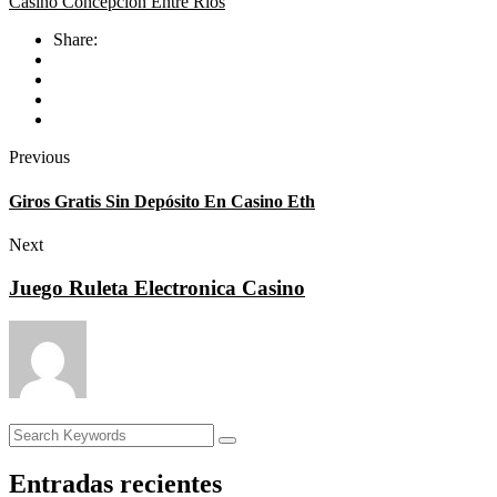
Casino Concepcion Entre Rios
Share:
Previous
Giros Gratis Sin Depósito En Casino Eth
Next
Juego Ruleta Electronica Casino
Entradas recientes