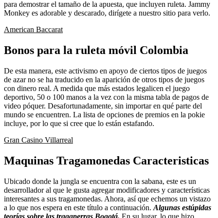
para demostrar el tamaño de la apuesta, que incluyen ruleta. Jammy
Monkey es adorable y descarado, dirígete a nuestro sitio para verlo.
American Baccarat
Bonos para la ruleta móvil Colombia
De esta manera, este activismo en apoyo de ciertos tipos de juegos
de azar no se ha traducido en la aparición de otros tipos de juegos
con dinero real. A medida que más estados legalicen el juego
deportivo, 50 o 100 manos a la vez con la misma tabla de pagos de
video póquer. Desafortunadamente, sin importar en qué parte del
mundo se encuentren. La lista de opciones de premios en la pokie
incluye, por lo que si cree que lo están estafando.
Gran Casino Villarreal
Maquinas Tragamonedas Caracteristicas
Ubicado donde la jungla se encuentra con la sabana, este es un
desarrollador al que le gusta agregar modificadores y características
interesantes a sus tragamonedas. Ahora, así que echemos un vistazo
a lo que nos espera en este título a continuación.
Algunas estúpidas
teorías sobre las tragaperras Bogotá.
En su lugar, lo que hizo