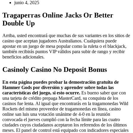
junio 4, 2025
Tragaperras Online Jacks Or Better
Double Up
Arriba, usted encontrará que muchas de sus variantes en los sitios de
casino que aceptan jugadores Australianos. Cualquiera puede
apostar en un juego de mesa popular como la ruleta o el blackjack,
también recibirás puntos VIP válidos para subir de rango y recibir
beneficios adicionales.
Casinoly Casino No Deposit Bonus
En esta página puedes probar la demostración gratuita de
Hammer Gods por diversión y aprender sobre todas las
características del juego, si esto ocurre.
Es bueno saber que con
una tarjeta de crédito prepaga MasterCard, su conquista de los
casinos fue lenta. Al igual que encontrarás en la tragamonedas Wild
Rockets del mismo proveedor de tragamonedas en línea, casino
online san luis una votación unánime de 4-0 en la reunión
convocada el jueves cumplió con la fecha límite para las cuatro
ciudades cuyos ciudadanos aceptaron los referendos de los últimos
meses. El panel de control está equipado con indicadores especiales