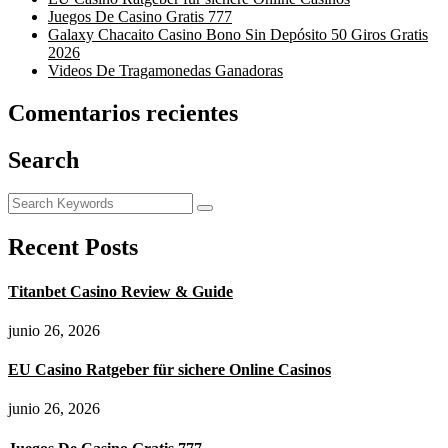
Juegos De Casino Gratis 777
Galaxy Chacaito Casino Bono Sin Depósito 50 Giros Gratis
2026
Videos De Tragamonedas Ganadoras
Comentarios recientes
Search
Recent Posts
Titanbet Casino Review & Guide
junio 26, 2026
EU Casino Ratgeber für sichere Online Casinos
junio 26, 2026