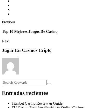
Previous
Top 10 Mejores Juegos De Casino
Next
Jugar En Casinos Cripto
Entradas recientes
Titanbet Casino Review & Guide
EU Casino Ratgeber für sichere Online Casinos