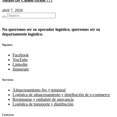
Juegos De Casino Gratis 777
abril 7, 2026
No queremos ser su operador logístico, queremos ser su
departamento logístico.
Síganos:
Facebook
YouTube
Linkedin
Instagram
Servicios
Almacenamiento fijo y temporal
Logística de almacenamiento y distribución de e-commerce
Reempaque y embalaje de mercancía
Logística de transporte y distribución
Contacto