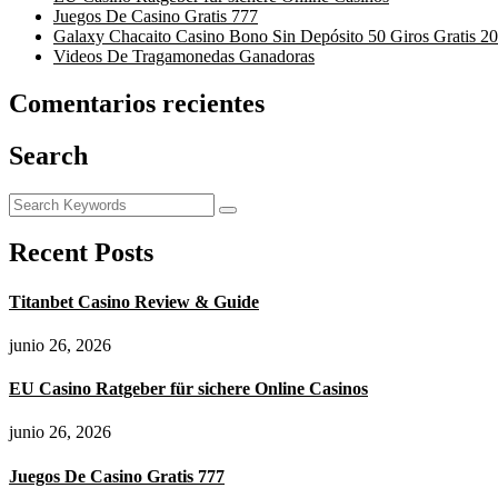
Juegos De Casino Gratis 777
Galaxy Chacaito Casino Bono Sin Depósito 50 Giros Gratis 2
Videos De Tragamonedas Ganadoras
Comentarios recientes
Search
Recent Posts
Titanbet Casino Review & Guide
junio 26, 2026
EU Casino Ratgeber für sichere Online Casinos
junio 26, 2026
Juegos De Casino Gratis 777