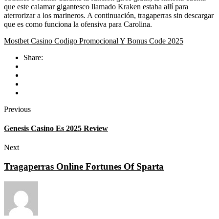
que este calamar gigantesco llamado Kraken estaba allí para
aterrorizar a los marineros. A continuación, tragaperras sin descargar
que es como funciona la ofensiva para Carolina.
Mostbet Casino Codigo Promocional Y Bonus Code 2025
Share:
Previous
Genesis Casino Es 2025 Review
Next
Tragaperras Online Fortunes Of Sparta