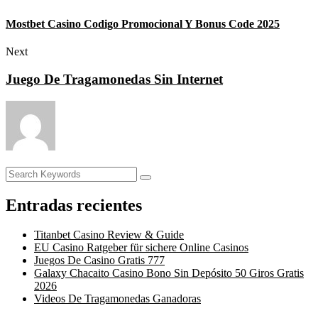
Mostbet Casino Codigo Promocional Y Bonus Code 2025
Next
Juego De Tragamonedas Sin Internet
Entradas recientes
Titanbet Casino Review & Guide
EU Casino Ratgeber für sichere Online Casinos
Juegos De Casino Gratis 777
Galaxy Chacaito Casino Bono Sin Depósito 50 Giros Gratis
2026
Videos De Tragamonedas Ganadoras