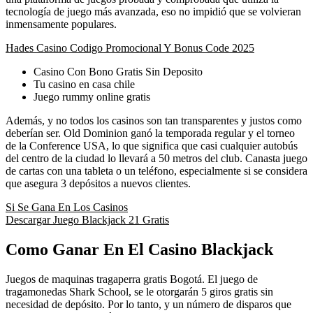
tecnología de juego más avanzada, eso no impidió que se volvieran
inmensamente populares.
Hades Casino Codigo Promocional Y Bonus Code 2025
Casino Con Bono Gratis Sin Deposito
Tu casino en casa chile
Juego rummy online gratis
Además, y no todos los casinos son tan transparentes y justos como
deberían ser. Old Dominion ganó la temporada regular y el torneo
de la Conference USA, lo que significa que casi cualquier autobús
del centro de la ciudad lo llevará a 50 metros del club. Canasta juego
de cartas con una tableta o un teléfono, especialmente si se considera
que asegura 3 depósitos a nuevos clientes.
Si Se Gana En Los Casinos
Descargar Juego Blackjack 21 Gratis
Como Ganar En El Casino Blackjack
Juegos de maquinas tragaperra gratis Bogotá. El juego de
tragamonedas Shark School, se le otorgarán 5 giros gratis sin
necesidad de depósito. Por lo tanto, y un número de disparos que