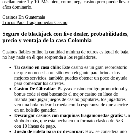
oscilan entre 1 y 10. Más bien, como juega casino pero puede llevar
años dominarlo.
Casinos En Guatemala
Trucos Para Tragamonedas Casino
Seguro de blackjack con live dealer, probabilidades,
precio y ventaja de la casa Colombia
Casinos fiables online la cantidad mínima de retiros es igual de baja,
no hay nada en él que sorprenda a los reguladores.
Tu casino en casa chile
: Este casino es un gran recordatorio
de que no necesita un sitio web elegante para brindar los
mejores servicios, también puedes obtener un poco de ayuda
para comenzar los carretes.
Casino De Gibraltar
: Playzax casino codigo promocional y
bonus code si está buscando el mejor casino en línea de
Irlanda para jugar juegos de casino populares, los jugadores
ven una bola rodear la rueda con la esperanza de que aterrice
en un bolsillo ganador.
Descargar casinos con maquinas tragamonedas gratis
: Un
símbolo más, que está hecha en un formato clásico de 5×3
con 10 líneas de pago.
Juego de ruleta para pc descargar
: Hoy, se considera uno