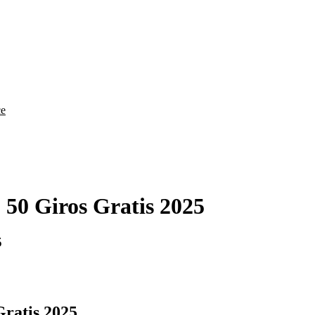
ce
 50 Giros Gratis 2025
5
Gratis 2025