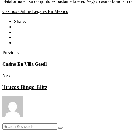
plataforma en su conjunto es bastante buena. Vegaz casino bono sin de
Casinos Online Legales En Mexico
Share:
Previous
Casino En Villa Gesell
Next
Trucos Bingo Blitz