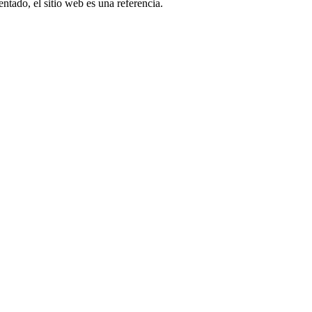
ntado, el sitio web es una referencia.