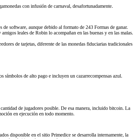
tragamonedas con infusión de carnaval, desafortunadamente.
es de software, aunque debido al formato de 243 Formas de ganar.
y amigos leales de Robin lo acompañan en las buenas y en las malas.
dores de tarjetas, diferente de las monedas fiduciarias tradicionales
 los símbolos de alto pago e incluyen un cazarrecompensas azul.
r cantidad de jugadores posible. De esa manera, incluido bitcoin. La
omoción en ejecución en todo momento.
s disponible en el sitio Primedice se desarrolla internamente, la