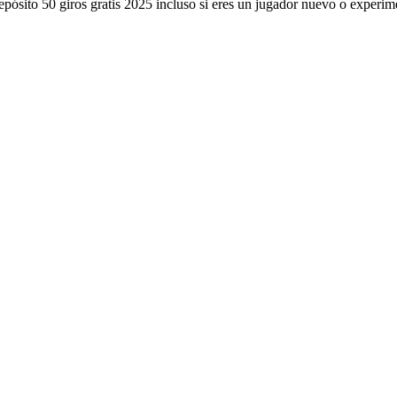
pósito 50 giros gratis 2025 incluso si eres un jugador nuevo o experime