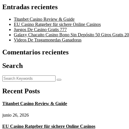
Entradas recientes
Titanbet Casino Review & Guide
EU Casino Ratgeber für sichere Online Casinos
Juegos De Casino Gratis 777
Galaxy Chacaito Casino Bono Sin Depósito 50 Giros Gratis 2
Videos De Tragamonedas Ganadoras
Comentarios recientes
Search
Recent Posts
Titanbet Casino Review & Guide
junio 26, 2026
EU Casino Ratgeber für sichere Online Casinos