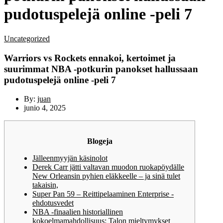
pudotuspelejä online -peli 7
Uncategorized
Warriors vs Rockets ennakoi, kertoimet ja
suurimmat NBA -potkurin panokset hallussaan
pudotuspelejä online -peli 7
By:
juan
junio 4, 2025
Blogeja
Jälleenmyyjän käsinolot
Derek Carr jätti valtavan muodon ruokapöydälle
New Orleansin pyhien eläkkeelle – ja sinä tulet
takaisin,
Super Pan 59 – Reittipelaaminen Enterprise -
ehdotusvedet
NBA -finaalien historiallinen
kokoelmamahdollisuus: Talon mieltymykset