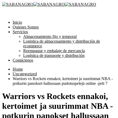
315 3581193
Inicio
Quienes Somos
Servicios
Almacenamiento fijo y temporal
Logistica de almacenamiento y distribución de
ecommerce
Reempaque y embalaje de mercancía
Logística de transporte y distribución
Contáctenos
Home
Uncategorized
Warriors vs Rockets ennakoi, kertoimet ja suurimmat NBA -
potkurin panokset hallussaan pudotuspelejä online -peli 7
Warriors vs Rockets ennakoi,
kertoimet ja suurimmat NBA -
potkurin panokset hallussaan