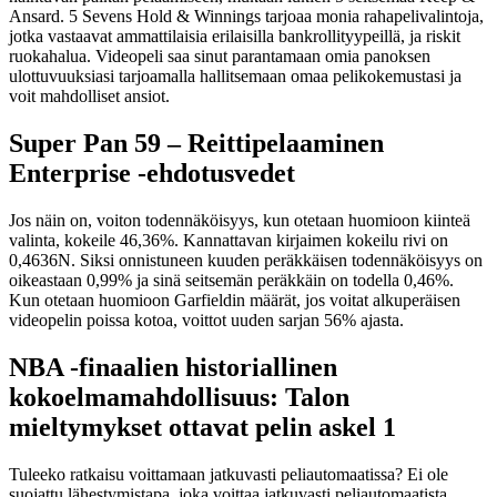
Ansard. 5 Sevens Hold & Winnings tarjoaa monia rahapelivalintoja,
jotka vastaavat ammattilaisia ​​erilaisilla bankrollityypeillä, ja riskit
ruokahalua. Videopeli saa sinut parantamaan omia panoksen
ulottuvuuksiasi tarjoamalla hallitsemaan omaa pelikokemustasi ja
voit mahdolliset ansiot.
Super Pan 59 – Reittipelaaminen
Enterprise -ehdotusvedet
Jos näin on, voiton todennäköisyys, kun otetaan huomioon kiinteä
valinta, kokeile 46,36%. Kannattavan kirjaimen kokeilu rivi on
0,4636N. Siksi onnistuneen kuuden peräkkäisen todennäköisyys on
oikeastaan ​​0,99% ja sinä seitsemän peräkkäin on todella 0,46%.
Kun otetaan huomioon Garfieldin määrät, jos voitat alkuperäisen
videopelin poissa kotoa, voittot uuden sarjan 56% ajasta.
NBA -finaalien historiallinen
kokoelmamahdollisuus: Talon
mieltymykset ottavat pelin askel 1
Tuleeko ratkaisu voittamaan jatkuvasti peliautomaatissa? Ei ole
suojattu lähestymistapa, joka voittaa jatkuvasti peliautomaatista.