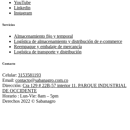
YouTube
Linkedin
Instagram
Servicios
Almacenamiento fijo y temporal
Logística de almacenamiento y distribución de e-commerce
Reempaque y embalaje de mercancía
Logística de transporte y distribución
Contacto
Celular:
3153581193
Email:
contacto@sabanagro.com.co
Dirección:
Cra 129 # 22B-57 interior 11. PARQUE INDUSTRIAL
DE OCCIDENTE
Horario :
Lun-Vie: 8am – 5pm
Derechos 2022 © Sabanagro