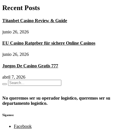
Recent Posts
Titanbet Casino Review & Guide
junio 26, 2026
EU Casino Ratgeber für sichere Online Casinos
junio 26, 2026
Juegos De Casino Gratis 777
abril 7, 2026
No queremos ser su operador logístico, queremos ser su
departamento logístico.
Síganos:
Facebook