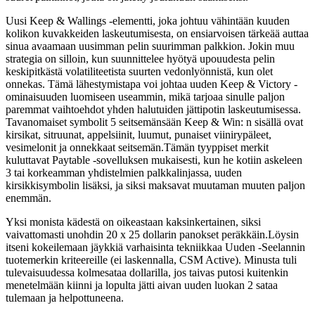
Uusi Keep & Wallings -elementti, joka johtuu vähintään kuuden
kolikon kuvakkeiden laskeutumisesta, on ensiarvoisen tärkeää auttaa
sinua avaamaan uusimman pelin suurimman palkkion. Jokin muu
strategia on silloin, kun suunnittelee hyötyä upouudesta pelin
keskipitkästä volatiliteetista suurten vedonlyönnistä, kun olet
onnekas. Tämä lähestymistapa voi johtaa uuden Keep & Victory -
ominaisuuden luomiseen useammin, mikä tarjoaa sinulle paljon
paremmat vaihtoehdot yhden halutuiden jättipotin laskeutumisessa.
Tavanomaiset symbolit 5 seitsemänsään Keep & Win: n sisällä ovat
kirsikat, sitruunat, appelsiinit, luumut, punaiset viinirypäleet,
vesimelonit ja onnekkaat seitsemän.Tämän tyyppiset merkit
kuluttavat Paytable -sovelluksen mukaisesti, kun he kotiin askeleen
3 tai korkeamman yhdistelmien palkkalinjassa, uuden
kirsikkisymbolin lisäksi, ja siksi maksavat muutaman muuten paljon
enemmän.
Yksi monista kädestä on oikeastaan ​​kaksinkertainen, siksi
vaivattomasti unohdin 20 x 25 dollarin panokset peräkkäin.Löysin
itseni kokeilemaan jäykkiä varhaisinta tekniikkaa Uuden -Seelannin
tuotemerkin kriteereille (ei laskennalla, CSM Active). Minusta tuli
tulevaisuudessa kolmesataa dollarilla, jos taivas putosi kuitenkin
menetelmään kiinni ja lopulta jätti aivan uuden luokan 2 sataa
tulemaan ja helpottuneena.