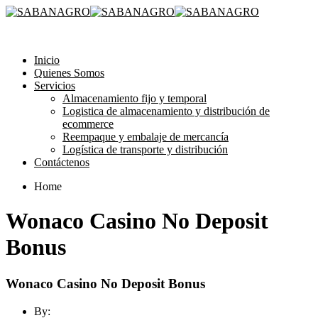
315 3581193
Inicio
Quienes Somos
Servicios
Almacenamiento fijo y temporal
Logistica de almacenamiento y distribución de
ecommerce
Reempaque y embalaje de mercancía
Logística de transporte y distribución
Contáctenos
Home
Wonaco Casino No Deposit
Bonus
Wonaco Casino No Deposit Bonus
By: