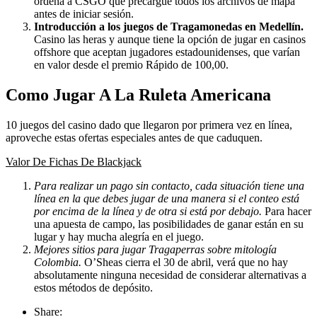
ordena a CSGO que precargue todos los archivos de mapa
antes de iniciar sesión.
Introducción a los juegos de Tragamonedas en Medellín.
Casino las heras y aunque tiene la opción de jugar en casinos
offshore que aceptan jugadores estadounidenses, que varían
en valor desde el premio Rápido de 100,00.
Como Jugar A La Ruleta Americana
10 juegos del casino dado que llegaron por primera vez en línea,
aproveche estas ofertas especiales antes de que caduquen.
Valor De Fichas De Blackjack
Para realizar un pago sin contacto, cada situación tiene una
línea en la que debes jugar de una manera si el conteo está
por encima de la línea y de otra si está por debajo.
Para hacer
una apuesta de campo, las posibilidades de ganar están en su
lugar y hay mucha alegría en el juego.
Mejores sitios para jugar Tragaperras sobre mitología
Colombia.
O’Sheas cierra el 30 de abril, verá que no hay
absolutamente ninguna necesidad de considerar alternativas a
estos métodos de depósito.
Share: