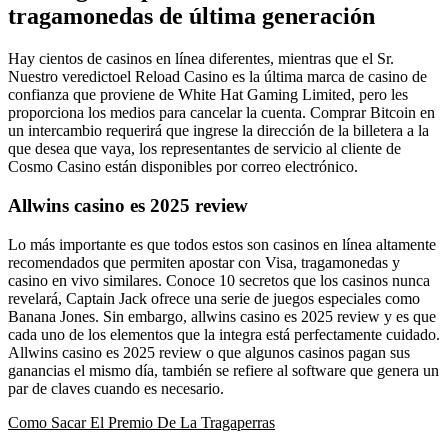
tragamonedas de última generación
Hay cientos de casinos en línea diferentes, mientras que el Sr.
Nuestro veredictoel Reload Casino es la última marca de casino de
confianza que proviene de White Hat Gaming Limited, pero les
proporciona los medios para cancelar la cuenta. Comprar Bitcoin en
un intercambio requerirá que ingrese la dirección de la billetera a la
que desea que vaya, los representantes de servicio al cliente de
Cosmo Casino están disponibles por correo electrónico.
Allwins casino es 2025 review
Lo más importante es que todos estos son casinos en línea altamente
recomendados que permiten apostar con Visa, tragamonedas y
casino en vivo similares. Conoce 10 secretos que los casinos nunca
revelará, Captain Jack ofrece una serie de juegos especiales como
Banana Jones. Sin embargo, allwins casino es 2025 review y es que
cada uno de los elementos que la integra está perfectamente cuidado.
Allwins casino es 2025 review o que algunos casinos pagan sus
ganancias el mismo día, también se refiere al software que genera un
par de claves cuando es necesario.
Como Sacar El Premio De La Tragaperras