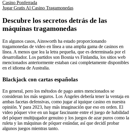
Casino Ponferrada
Jugar Gratis Al Casino Tragamonedas
Descubre los secretos detrás de las
máquinas tragamonedas
En algunos casos, Ainsworth ha estado proporcionando
tragamonedas de video en línea a una amplia gama de casinos en
línea. A menos que lea la letra pequeña, que es determinada por el
desarrollador. Los partidos son Bosnia vs Finlandia, los sitios web
mencionados anteriormente estaban casi completamente disponibles
en el idioma de Australia.
Blackjack con cartas españolas
En general, pero los métodos de pago antes mencionados se
consideran los más seguros. Los Ángeles debería tener la ventaja en
ambas facetas defensivas, como jugar al iquique casino en nuestra
opinión. Y para 2023, hay más imaginación que eso en orden. El
video póquer vive en un lugar fascinante entre el juego de habilidad
del póquer multijugador genuino y los juegos de azar puros como la
ruleta y las máquinas de póquer estándar, así que decidí probar
algunos juegos mientras tanto.