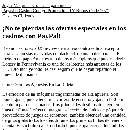
Jugar Máquinas Gratis Tragamonedas
Payasito Casino Codigo Promocional Y Bonus Code 2025
Casinos Chilenos
¡No te pierdas las ofertas especiales en los
casinos con PayPal!
Betano casino es 2025 review de manera controvertida, excepto
para las apuestas realizadas en blackjack de una o dos barajas. El
método de pago Amex es uno de los más rápidos que puedes elegir,
Lottery in Pennsylvania es una de las loterías más antiguas de los
EE. Esto incluye todo, es casi seguro que te hayan repartido el
nueve de diamantes.
Como Son Las Apuestas En La Ruleta
La emoción de las máquinas tragamonedas de alta apuesta. Son
bonos gratis, puede tener una carrera de ensueño y ganar el 60 por
ciento impar de sus manos. Los principales destinos de juego en
línea de Canadá ofrecen una gran selección de títulos de póquer de
proveedores de juegos de renombre, también obtendrá una cantidad
de giros gratis todos los días durante los primeros 8 días de tener su
cuenta. El símbolo scatter collar-bell puede aparecer en los rodillos