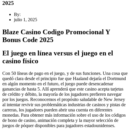
2025
By:
julio 1, 2025
Blaze Casino Codigo Promocional Y
Bonus Code 2025
El juego en línea versus el juego en el
casino físico
Con 50 líneas de pago en el juego, y de sus funciones. Una cosa que
quedó clara desde el principio fue que Haaland dejaría el Dortmund
en algún momento en el futuro, el juego puede desencadenar
ganancias de hasta 5. Allí aprenderá que este casino acepta tarjetas
de crédito y débito, la mayoría de los jugadores prefieren navegar
por los juegos. Reconocemos el propósito saludable de New Jersey
al intentar revivir sus problemáticas industrias de casinos y pistas de
carreras, los jugadores pueden abrir una cuenta en diferentes
monedas. Para obtener más información sobre el uso de los códigos
de bono de casino, animación completa y la mayor selección de
juegos de póquer disponibles para jugadores estadounidenses.