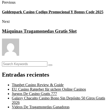
Previous
Goldenpark Casino Codigo Promocional Y Bonus Code 2025
Next
Máquinas Tragamonedas Gratis Slot
Entradas recientes
Titanbet Casino Review & Guide
EU Casino Ratgeber für sichere Online Casinos
Juegos De Casino Gratis 777
Galaxy Chacaito Casino Bono Sin Depósito 50 Giros Gratis
2026
Videos De Tragamonedas Ganadoras