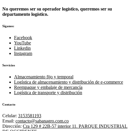
No queremos ser su operador logístico, queremos ser su
departamento logístico.
Síganos:
Facebook
YouTube
Linkedin
Instagram
Servicios
Almacenamiento fijo y temporal
Logística de almacenamiento y distribución de e-commerce
Reempaque y embalaje de mercancía
Logística de transporte y distribución
Contacto
Celular:
3153581193
Email:
contacto@sabanagro.com.co
Dirección:
Cra 129 # 22B-57 interior 11. PARQUE INDUSTRIAL