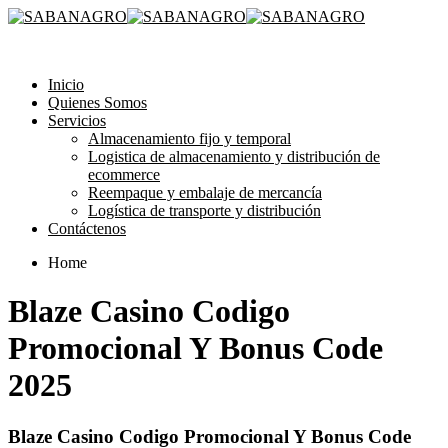
315 3581193
Inicio
Quienes Somos
Servicios
Almacenamiento fijo y temporal
Logistica de almacenamiento y distribución de
ecommerce
Reempaque y embalaje de mercancía
Logística de transporte y distribución
Contáctenos
Home
Blaze Casino Codigo
Promocional Y Bonus Code
2025
Blaze Casino Codigo Promocional Y Bonus Code