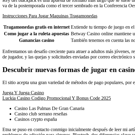
Rey del blackjack es una apuesta de formato más largo que se suele u
va de la postemporada como el tercer sembrado en la Conferencia Oeste
Instrucciones Para Jugar Maquinas Tragamonedas
Tragamonedas gratis en internet
Extiende tu tiempo de juego en el
Como jugar a la ruleta apuestas
Betway Casino online mantiene un 
Ganancias casino
También tenemos en cuenta las nor
Enfrentamos un desafío creciente para atraer a adultos más jóvenes, r
de jugador, y las quejas y solicitudes enviadas por correo electrónico 
Descubrir nuevas formas de jugar en casin
El sitio acepta una gran variedad de métodos de pago populares, por 
Juega Y Juega Casino
Luckia Casino Codigo Promocional Y Bonus Code 2025
Casino Las Palmas De Gran Canaria
Casino club serrano reseñas
Casinos crypto españa
Etna se puso en contacto conmigo inicialmente después de leer mi artí
problemas de adicción para algunos. Playtech, dos diferencias clave s