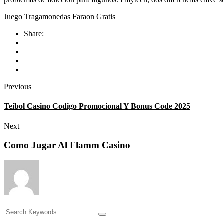
Juego Tragamonedas Faraon Gratis
Share:
Previous
Teibol Casino Codigo Promocional Y Bonus Code 2025
Next
Como Jugar Al Flamm Casino