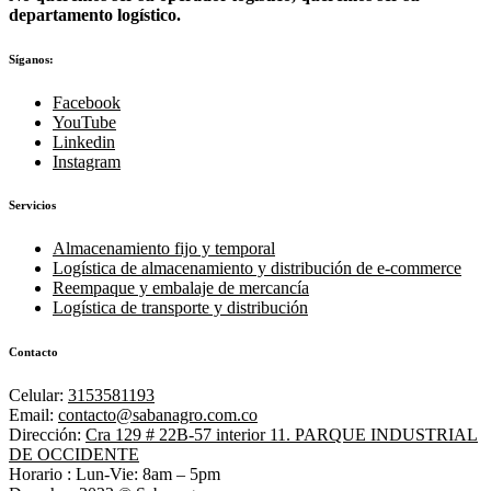
departamento logístico.
Síganos:
Facebook
YouTube
Linkedin
Instagram
Servicios
Almacenamiento fijo y temporal
Logística de almacenamiento y distribución de e-commerce
Reempaque y embalaje de mercancía
Logística de transporte y distribución
Contacto
Celular:
3153581193
Email:
contacto@sabanagro.com.co
Dirección:
Cra 129 # 22B-57 interior 11. PARQUE INDUSTRIAL
DE OCCIDENTE
Horario :
Lun-Vie: 8am – 5pm