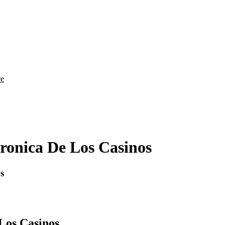
ce
ronica De Los Casinos
s
Los Casinos