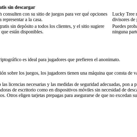
is sin descargar
 consulten con su sitio de juegos para ver qué opciones
Lucky Tree n
 representar a la casa.
divisores de 
tis sin depósito a todos los clientes, y el sitio sugiere
Puedes proba
que están disponibles.
ninguna parte
riptográfico es ideal para jugadores que prefieren el anonimato.
n sobre los juegos, los jugadores tienen una máquina que consta de var
o las licencias necesarias y las medidas de seguridad adecuadas, pon a
doras de escritorio como en dispositivos móviles sin necesidad de desc
vos. Otros eligen tarjetas prepagas para asegurarse de que no excedan su