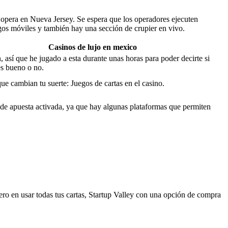
ora opera en Nueva Jersey. Se espera que los operadores ejecuten
egos móviles y también hay una sección de crupier en vivo.
Casinos de lujo en mexico
 así que he jugado a esta durante unas horas para poder decirte si
es bueno o no.
que cambian tu suerte: Juegos de cartas en el casino.
 de apuesta activada, ya que hay algunas plataformas que permiten
ero en usar todas tus cartas, Startup Valley con una opción de compra